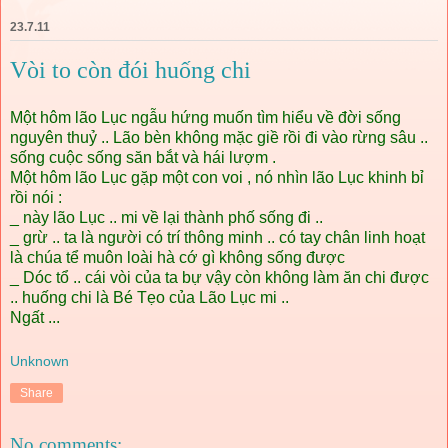
23.7.11
Vòi to còn đói huống chi
Một hôm lão Lục ngẫu hứng muốn tìm hiểu về đời sống
nguyên thuỷ .. Lão bèn không mặc giề rồi đi vào rừng sâu ..
sống cuộc sống săn bắt và hái lượm .
Một hôm lão Lục gặp một con voi , nó nhìn lão Lục khinh bỉ
rồi nói :
_ này lão Lục .. mi về lại thành phố sống đi ..
_ grừ .. ta là người có trí thông minh .. có tay chân linh hoạt
là chúa tể muôn loài hà cớ gì không sống được
_ Dóc tổ .. cái vòi của ta bự vậy còn không làm ăn chi được
.. huống chi là Bé Tẹo của Lão Lục mi ..
Ngất ...
Unknown
Share
No comments: