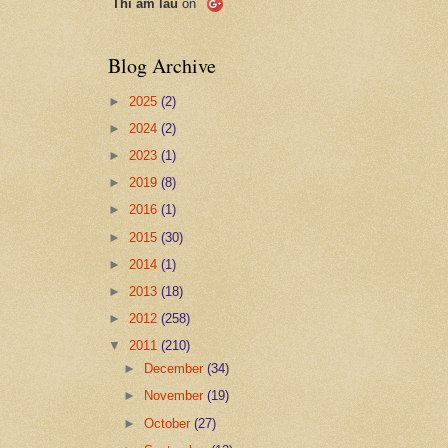
Thi ẩm lâu
on
Blog Archive
►
2025
(2)
►
2024
(2)
►
2023
(1)
►
2019
(8)
►
2016
(1)
►
2015
(30)
►
2014
(1)
►
2013
(18)
►
2012
(258)
▼
2011
(210)
►
December
(34)
►
November
(19)
►
October
(27)