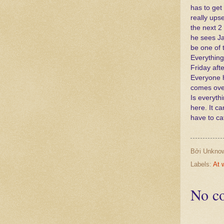
has to get
really ups
the next 2
he sees Ja
be one of 
Everything
Friday aft
Everyone h
comes ove
Is everyth
here. It ca
have to ca
Bởi
Unkno
Labels:
At 
No c