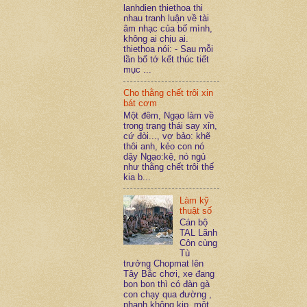
lanhdien thiethoa thi
nhau tranh luận về tài
âm nhạc của bố mình,
không ai chịu ai.
thiethoa nói: - Sau mỗi
lần bố tớ kết thúc tiết
mục ...
Cho thằng chết trôi xin
bát cơm
Một đêm, Ngạo làm về
trong trạng thái say xỉn,
cứ đòi..., vợ bảo: khẽ
thôi anh, kẻo con nó
dậy Ngạo:kệ, nó ngủ
như thằng chết trôi thế
kia b...
Làm kỹ
thuật số
Cán bộ
TAL Lãnh
Côn cùng
Tù
trưởng Chopmat lên
Tây Bắc chơi, xe đang
bon bon thì có đàn gà
con chạy qua đường ,
phanh không kịp, một