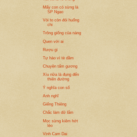
Mấy con có sừng là
SP Ngạo
Vòi to còn đói huống
chi
Trông giống của nàng
Quen với ai
Rượu gì
Tự hào vì tè dầm
Chuyện tấm gương
Xíu nữa là đụng đến
thiên đường
Ý nghĩa con số
Anh nghĩ
Giếng Thiêng
Chắc làm dữ lắm
Mọc sừng kiêm hớt
lẻo
Vịnh Cam Dai