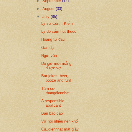
►
September
(12)
►
August
(33)
▼
July
(85)
Lý sự Cùn... Kiếm
Lý do cấm hút thuốc
Hoàng tử đâu
Gan dạ
Ngửi văn
Đó giờ mới mắng
được vợ
Bar jokes, beer,
booze and fun!
Tâm sự
thangdiennhat
A responsible
applicant
Bản báo cáo
Vợ nói nhiều nên khổ
Cụ..diennhat mất giầy