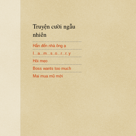
Truyện cười ngẫu
nhiên
Hắn đến nhà ông ạ
I...a...m...s..o...r...r..y
Hỏi mẹo
Boss wants too much
Mai mua mũ mới