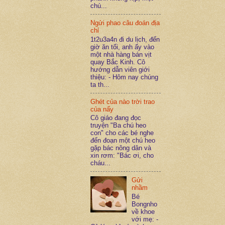
chú...
Ngửi phao câu đoán địa
chỉ
1t2u3a4n đi du lịch, đến
giờ ăn tối, anh ấy vào
một nhà hàng bán vịt
quay Bắc Kinh. Cô
hướng dẫn viên giới
thiệu: - Hôm nay chúng
ta th...
Ghét của nào trời trao
của nấy
Cô giáo đang đọc
truyện "Ba chú heo
con" cho các bé nghe
đến đoạn một chú heo
gặp bác nông dân và
xin rơm: "Bác ơi, cho
cháu...
Gửi
nhầm
Bé
Bongnho
về khoe
với mẹ: -