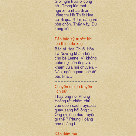
Giờ nghỉ trưa ở công
sở. Trong lúc mọi
người rủ nhau đi ăn
uống thì Hồ Thiết Hoa
cứ đi qua đi lại, dáng vẻ
bồn chồn. Thấy vậy, Dự
Long liền...
Đến bác sỹ trước khi
lên thiên đường
Bác sĩ Hoa Chuối Hỏa
Tà Nương khám bệnh
cho bé Lenne. Vì không
cobe sợ nên ông vừa
khám vừa hỏi chuyện. -
Nào, ngồi ngoan nhé để
bác khá...
Chuyện sex là truyện
lịch sử
Thấy ông nội Phụng
Hoàng rất chăm chú
vào cuốn sách, aydada
quay sang hỏi ông : -
Ông ơi, ông đọc truyện
gì thế ? Phụng Hoàng
nhẹ nhàng t...
Kèn đám ma