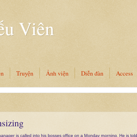
ếu Viên
ên
Truyện
Ảnh viện
Diễn đàn
Access
sizing
anager is called into his bosses office on a Monday morning. He is tol