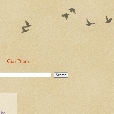
Giai Phẩm
d he