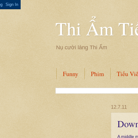
Thi Ẩm Ti
Nụ cười làng Thi Ẩm
Funny
Phim
Tiếu Vi
12.7.11
Down
A middle m