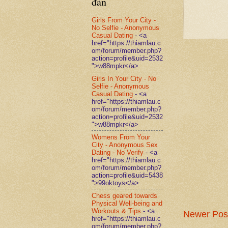
đàn
Girls From Your City -
No Selfie - Anonymous
Casual Dating
- <a
href="https://thiamlau.c
om/forum/member.php?
action=profile&uid=2532
">w88mpkr</a>
Girls In Your City - No
Selfie - Anonymous
Casual Dating
- <a
href="https://thiamlau.c
om/forum/member.php?
action=profile&uid=2532
">w88mpkr</a>
Womens From Your
City - Anonymous Sex
Dating - No Verify
- <a
href="https://thiamlau.c
om/forum/member.php?
action=profile&uid=5438
">99oktoys</a>
Chess geared towards
Physical Well-being and
Workouts & Tips
- <a
Newer Pos
href="https://thiamlau.c
om/forum/member.php?