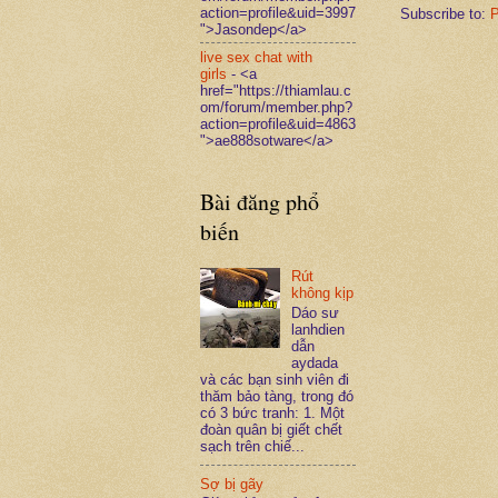
action=profile&uid=3997
Subscribe to:
P
">Jasondep</a>
live sex chat with
girls
- <a
href="https://thiamlau.c
om/forum/member.php?
action=profile&uid=4863
">ae888sotware</a>
Bài đăng phổ
biến
Rút
không kịp
Dáo sư
lanhdien
dẫn
aydada
và các bạn sinh viên đi
thăm bảo tàng, trong đó
có 3 bức tranh: 1. Một
đoàn quân bị giết chết
sạch trên chiế...
Sợ bị gãy