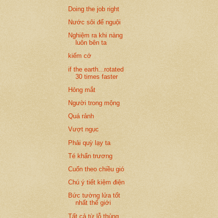
Doing the job right
Nước sôi để nguội
Nghiệm ra khi nàng
luôn bên ta
kiếm cớ
if the earth...rotated
30 times faster
Hỏng mắt
Người trong mộng
Quá rảnh
Vượt ngục
Phải quỳ lạy ta
Té khẩn trương
Cuốn theo chiều gió
Chú ý tiết kiệm điện
Bức tường lửa tốt
nhất thế giới
Tất cả từ lỗ thủng