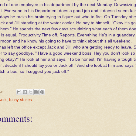
 rid of one employee in his department by the next Monday. Downsizing
et. Everyone in his Department does a good job and it doesn't seem fair
 days he racks his brain trying to figure out who to fire. On Tuesday aft
ck and Jill standing at the water cooler. He say to himself, "Okay it's go
them." He spends the next few days scrutinizing what each of them doe
 is equal. Productivity.Time off. Reports. Everything.He's in a quandary.I
ernoon and he know his going to have to think about this all weekend.
as left the office except Jack and Jill, who are getting ready to leave. 
r to say goodbye. " Have a good weekend boss. Hey you don't look so
ing okay?" He look at her and says, "To be honest, I'm having a tough t
n't decide if I should lay you or Jack off." And she look at him and says 
tch a bus, so I suggest you jack off."
wn
work
,
funny stories
omments: