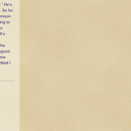
." He's
. So for
ernoon
ing to
s.
t's
She
 good.
ime
"Well I