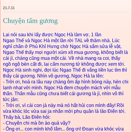
21.7.11
Chuyện tấm gương
Lại nói sau khi lấy được Ngọc Hà làm vợ, 1 lần
Ngạo Thế và Ngọc Hà một lần rời TAL về thăm nhà. Lúc
nghỉ chân ở Phú Khỉ Hưng chờ Ngọc Hà sắm sửa lễ vật,
Ngạo Thế thấy mọi người xúm xít mua gương, không biết là
cái jì, chàng cũng mua một cái. Về nhà mang ra coi, thấy
ngồ ngộ bèn cất đi, lại cấm nương tử không được xem tới.
Ngọc Hà sinh nghi, đợi lúc Ngạo Thế đi vắng liền lục tìm thì
thấy cái gương. Nhìn vô gương, Ngọc Hà la lên:
- Trời ơi, hoá ra lâu nay chàng ôm ấp hình bóng này, hèn chi
lạnh nhạt với mình. Ngọc Hà đem chuyện mách với mẫu
thân. Thân mẫu cũng chưa biết cái gương là jì, nhìn vô thì
tức jận:
- Trời ơi, vì cái con jà này mà nó hắt hủi con mình đây! Rồi
vừa khóc lóc vừa sai ja nhân mời phu quân là lão Điên tới.
Thấy bà, Lão Điên hỏi:
- Chuyện chi mà ồn ào quá vậy?
- Ông ơi... con mình khổ lắm... ông ơi! Đoạn vừa khóc vừa