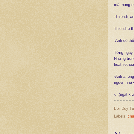
mất nàng n
-Thiendi, 
Thiendi e t
-Anh có thể
Từng ngày t
Nhưng trong
hoathiethoa
-Anh à, ôn
người nhà 
-...(ngất xỉ
Bởi
Duy Tu
Labels:
chu