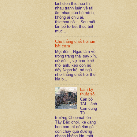
lanhdien thiethoa thi
nhau tranh luận về tài
âm nhạc của bố mình,
không ai chịu ai.
thiethoa nói: - Sau mỗi
lần bố tớ kết thúc tiết
mục ...
Cho thằng chết trôi xin
bát cơm
Một đêm, Ngạo làm về
trong trạng thái say xỉn,
cứ đòi..., vợ bảo: khẽ
thôi anh, kẻo con nó
dậy Ngạo:kệ, nó ngủ
như thằng chết trôi thế
kia b...
Làm kỹ
thuật số
Cán bộ
TAL Lãnh
Côn cùng
Tù
trưởng Chopmat lên
Tây Bắc chơi, xe đang
bon bon thì có đàn gà
con chạy qua đường ,
phanh không kịp, một