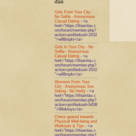
đàn
Girls From Your City -
No Selfie - Anonymous
Casual Dating
- <a
href="https://thiamlau.c
om/forum/member.php?
action=profile&uid=2532
">w88mpkr</a>
Girls In Your City - No
Selfie - Anonymous
Casual Dating
- <a
href="https://thiamlau.c
om/forum/member.php?
action=profile&uid=2532
">w88mpkr</a>
Womens From Your
City - Anonymous Sex
Dating - No Verify
- <a
href="https://thiamlau.c
om/forum/member.php?
action=profile&uid=5438
">99oktoys</a>
Chess geared towards
Physical Well-being and
Workouts & Tips
- <a
href="https://thiamlau.c
om/forum/member.php?