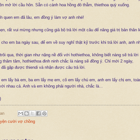
ên mở lời cầu hôn. Sẵn có cành hoa hồng đỏ thẫm, thiethoa quỳ xuống.
anh quen em đã lâu, em đồng ý làm vợ anh nhé!
hẹn, rất vui mừng nhưng cũng giả bộ trả lời một câu để nâng giá trị bản thân l
 cho em ba ngày sau, để em về suy nghĩ thật kỹ trước khi trả lời anh, anh n
rôi qua, thời gian như nặng nề đối với hothiethoa, không biết nàng sẽ trả lời 
 thâm tâm, hothiethoa đinh ninh chắc là nàng sẽ đồng ý. Chỉ mới 2 ngày,
 đã gặp được thiendi và nhận được câu trả lời.
g em lấy bà em, ba em lấy mẹ em, cô em lấy chú em, anh em lấy chị em, toàn
với nhau cả. Anh và em không phải người nhà, chắc là...
u)
an
yện cười vợ chồng