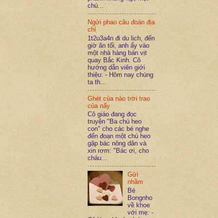
chú...
Ngửi phao câu đoán địa
chỉ
1t2u3a4n đi du lịch, đến
giờ ăn tối, anh ấy vào
một nhà hàng bán vịt
quay Bắc Kinh. Cô
hướng dẫn viên giới
thiệu: - Hôm nay chúng
ta th...
Ghét của nào trời trao
của nấy
Cô giáo đang đọc
truyện "Ba chú heo
con" cho các bé nghe
đến đoạn một chú heo
gặp bác nông dân và
xin rơm: "Bác ơi, cho
cháu...
Gửi
nhầm
Bé
Bongnho
về khoe
với mẹ: -