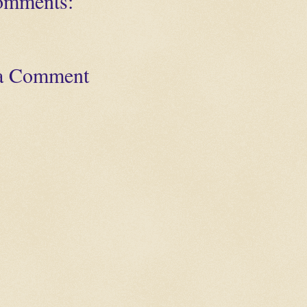
omments:
 a Comment