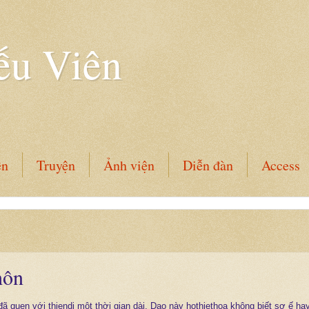
ếu Viên
ên
Truyện
Ảnh viện
Diễn đàn
Access
hôn
đã quen với thiendi một thời gian dài. Dạo này hothiethoa không biết sợ ế ha