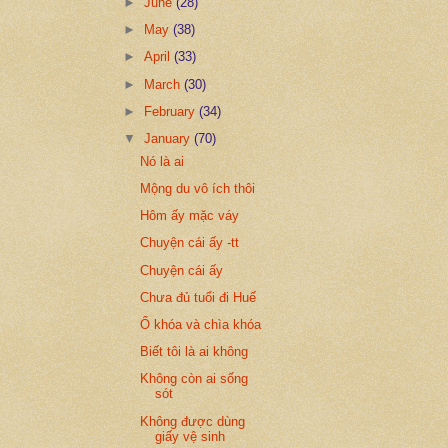
►
June
(28)
►
May
(38)
►
April
(33)
►
March
(30)
►
February
(34)
▼
January
(70)
Nó là ai
Mộng du vô ích thôi
Hôm ấy mặc váy
Chuyện cái ấy -tt
Chuyện cái ấy
Chưa đủ tuổi đi Huế
Ổ khóa và chìa khóa
Biết tôi là ai không
Không còn ai sống
sót
Không được dùng
giấy vệ sinh