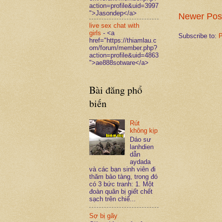
action=profile&uid=3997
">Jasondep</a>
Newer Pos
live sex chat with
girls
- <a
Subscribe to:
P
href="https://thiamlau.c
om/forum/member.php?
action=profile&uid=4863
">ae888sotware</a>
Bài đăng phổ
biến
Rút
không kịp
Dáo sư
lanhdien
dẫn
aydada
và các bạn sinh viên đi
thăm bảo tàng, trong đó
có 3 bức tranh: 1. Một
đoàn quân bị giết chết
sạch trên chiế...
Sợ bị gãy