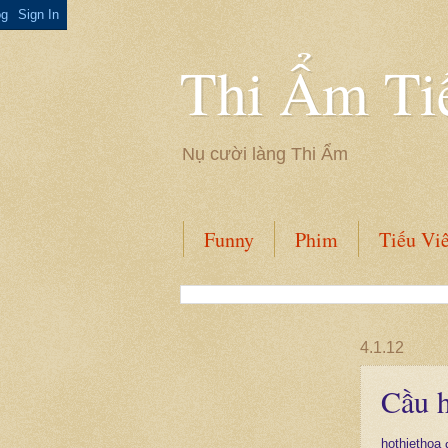
Thi Ẩm Ti
Nụ cười làng Thi Ẩm
Funny
Phim
Tiếu Vi
4.1.12
Cầu 
hothiethoa 