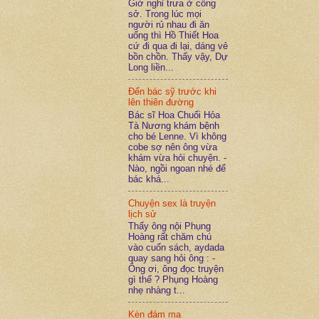
Giờ nghỉ trưa ở công
sở. Trong lúc mọi
người rủ nhau đi ăn
uống thì Hồ Thiết Hoa
cứ đi qua đi lại, dáng vẻ
bồn chồn. Thấy vậy, Dự
Long liền...
Đến bác sỹ trước khi
lên thiên đường
Bác sĩ Hoa Chuối Hỏa
Tà Nương khám bệnh
cho bé Lenne. Vì không
cobe sợ nên ông vừa
khám vừa hỏi chuyện. -
Nào, ngồi ngoan nhé để
bác khá...
Chuyện sex là truyện
lịch sử
Thấy ông nội Phụng
Hoàng rất chăm chú
vào cuốn sách, aydada
quay sang hỏi ông : -
Ông ơi, ông đọc truyện
gì thế ? Phụng Hoàng
nhẹ nhàng t...
Kèn đám ma