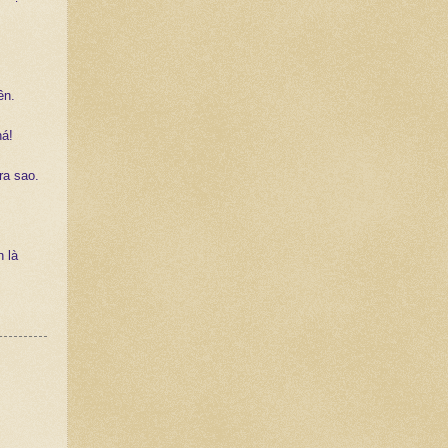
ên.
há!
ra sao.
 là