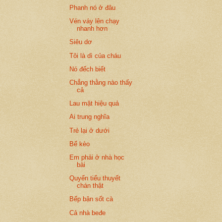
Phanh nó ở đâu
Vén váy lên chạy
nhanh hơn
Siêu dơ
Tôi là dì của cháu
Nó đếch biết
Chẳng thằng nào thấy
cả
Lau mặt hiệu quả
Ai trung nghĩa
Trẻ lại ở dưới
Bể kèo
Em phải ở nhà học
bài
Quyển tiểu thuyết
chán thật
Bếp bận sốt cà
Cả nhà beđe