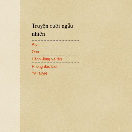
Truyện cười ngẫu
nhiên
Alo
Oan
Hành động và tên
Phòng đặc biệt
TAI NẠN