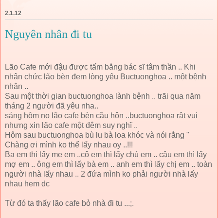
2.1.12
Nguyên nhân đi tu
Lão Cafe mới đậu được tấm bằng bác sĩ tâm thần .. Khi
nhận chức lão bèn đem lòng yêu Buctuonghoa .. một bệnh
nhân ..
Sau một thời gian buctuonghoa lành bệnh .. trãi qua năm
tháng 2 người đã yêu nha..
sáng hôm nọ lão cafe bèn cầu hôn ..buctuonghoa rât vui
nhưng xin lão cafe một đêm suy nghĩ ..
Hôm sau buctuonghoa bù lu bà loa khóc và nói rằng "
Chàng ơi mình ko thể lấy nhau oy ..!!!
Ba em thì lấy mẹ em ..cô em thì lấy chú em .. cậu em thì lấy
mợ em .. ông em thì lấy bà em .. anh em thì lấy chị em .. toàn
người nhà lấy nhau .. 2 đứa mình ko phải người nhà lấy
nhau hem dc
Từ đó ta thấy lão cafe bỏ nhà đi tu ...;.