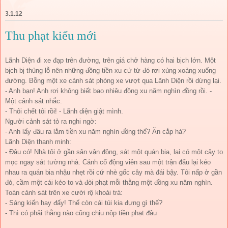
3.1.12
Thu phạt kiểu mới
Lãnh Diện đi xe đạp trên đường, trên giá chở hàng có hai bịch lớn. Một
bịch bị thủng lỗ nên những đồng tiền xu cứ từ đó rơi xủng xoảng xuống
đường. Bỗng một xe cảnh sát phóng xe vượt qua Lãnh Diện rồi dừng lại.
- Anh bạn! Anh rơi không biết bao nhiêu đồng xu năm nghìn đồng rồi. -
Một cảnh sát nhắc.
- Thôi chết tôi rồi! - Lãnh diện giật mình.
Người cảnh sát tỏ ra nghi ngờ:
- Anh lấy đâu ra lắm tiền xu năm nghìn đồng thế? Ăn cắp hả?
Lãnh Diện thanh minh:
- Đâu có! Nhà tôi ở gần sân vận động, sát một quán bia, lại có một cây to
mọc ngay sát tường nhà. Cánh cổ động viên sau một trận đấu lại kéo
nhau ra quán bia nhậu nhẹt rồi cứ nhè gốc cây mà đái bậy. Tôi nấp ở gần
đó, cầm một cái kéo to và đòi phạt mỗi thằng một đồng xu năm nghìn.
Toán cảnh sát trên xe cười rộ khoái trá:
- Sáng kiến hay đấy! Thế còn cái túi kia đựng gì thế?
- Thì có phải thằng nào cũng chịu nộp tiền phạt đâu