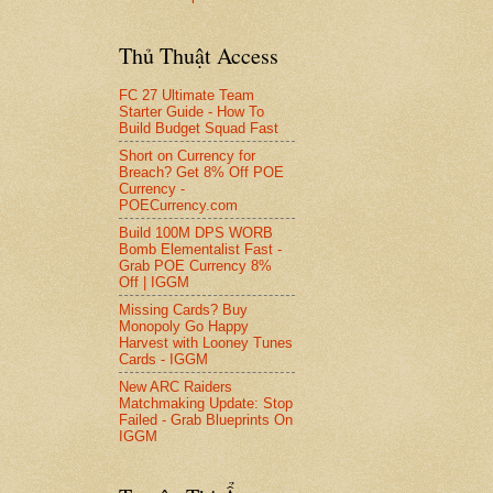
Thủ Thuật Access
FC 27 Ultimate Team
Starter Guide - How To
Build Budget Squad Fast
Short on Currency for
Breach? Get 8% Off POE
Currency -
POECurrency.com
Build 100M DPS WORB
Bomb Elementalist Fast -
Grab POE Currency 8%
Off | IGGM
Missing Cards? Buy
Monopoly Go Happy
Harvest with Looney Tunes
Cards - IGGM
New ARC Raiders
Matchmaking Update: Stop
Failed - Grab Blueprints On
IGGM