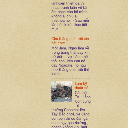
lanhdien thiethoa thi
nhau tranh luận về tài
âm nhạc của bố mình,
không ai chịu ai.
thiethoa nói: - Sau mỗi
lần bố tớ kết thúc tiết
mục ...
Cho thằng chết trôi xin
bát cơm
Một đêm, Ngạo làm về
trong trạng thái say xỉn,
cứ đòi..., vợ bảo: khẽ
thôi anh, kẻo con nó
dậy Ngạo:kệ, nó ngủ
như thằng chết trôi thế
kia b...
Làm kỹ
thuật số
Cán bộ
TAL Lãnh
Côn cùng
Tù
trưởng Chopmat lên
Tây Bắc chơi, xe đang
bon bon thì có đàn gà
con chạy qua đường ,
phanh không kịp, một