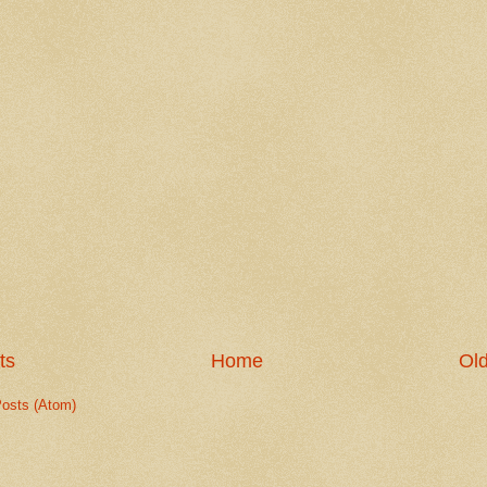
ts
Home
Old
osts (Atom)