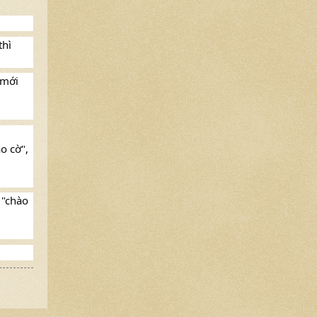
thì
 mới
o cờ",
 "chào