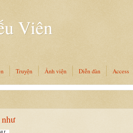
ếu Viên
ên
Truyện
Ảnh viện
Diễn đàn
Access
 như
Ư...