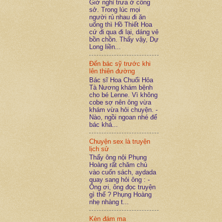
Giờ nghỉ trưa ở công
sở. Trong lúc mọi
người rủ nhau đi ăn
uống thì Hồ Thiết Hoa
cứ đi qua đi lại, dáng vẻ
bồn chồn. Thấy vậy, Dự
Long liền...
Đến bác sỹ trước khi
lên thiên đường
Bác sĩ Hoa Chuối Hỏa
Tà Nương khám bệnh
cho bé Lenne. Vì không
cobe sợ nên ông vừa
khám vừa hỏi chuyện. -
Nào, ngồi ngoan nhé để
bác khá...
Chuyện sex là truyện
lịch sử
Thấy ông nội Phụng
Hoàng rất chăm chú
vào cuốn sách, aydada
quay sang hỏi ông : -
Ông ơi, ông đọc truyện
gì thế ? Phụng Hoàng
nhẹ nhàng t...
Kèn đám ma