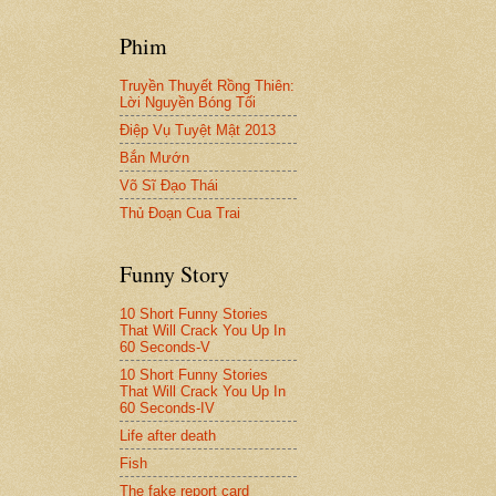
Phim
Truyền Thuyết Rồng Thiên:
Lời Nguyền Bóng Tối
Điệp Vụ Tuyệt Mật 2013
Bắn Mướn
Võ Sĩ Đạo Thái
Thủ Đoạn Cua Trai
Funny Story
10 Short Funny Stories
That Will Crack You Up In
60 Seconds-V
10 Short Funny Stories
That Will Crack You Up In
60 Seconds-IV
Life after death
Fish
The fake report card