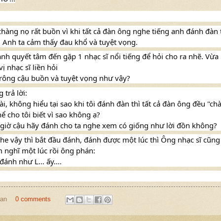
hàng nọ rất buồn vì khi tất cả đàn ông nghe tiếng anh đánh đàn 
. Anh ta cảm thấy đau khổ và tuyệt vọng.
anh quyết tâm đến gặp 1 nhạc sĩ nổi tiếng để hỏi cho ra nhẽ. Vừa
ị nhạc sĩ liền hỏi
trông cậu buồn và tuyệt vọng như vậy?
 trả lời:
ài, không hiểu tại sao khi tôi đánh đàn thì tất cả đàn ông đều "chà
hể cho tôi biết vì sao không ạ?
 giờ cậu hãy đánh cho ta nghe xem có giống như lời đồn không?
he vậy thì bắt đầu đánh, đánh được một lúc thì Ông nhạc sĩ cũng
 nghĩ một lúc rồi ông phán:
 đánh như L… ấy....
an
0 comments