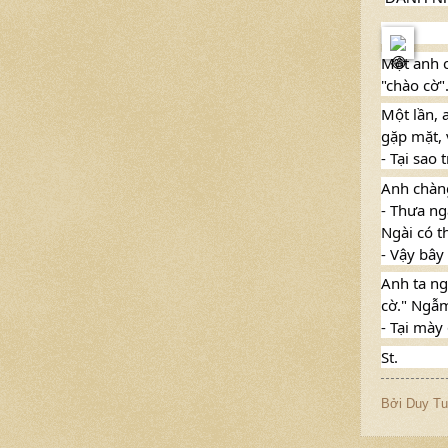
Một anh c
"chào cờ"
Một lần, 
gặp mặt, v
-
Tại sao 
Anh chàng
- Thưa ng
Ngài có t
- Vậy bây
Anh ta ng
cờ." Ngẫm
- Tại mày
St.
Bởi
Duy Tu