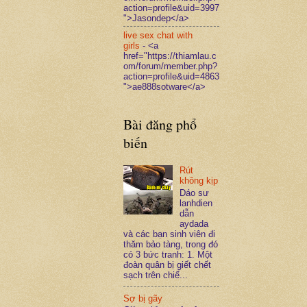
action=profile&uid=3997
">Jasondep</a>
live sex chat with
girls
- <a
href="https://thiamlau.c
om/forum/member.php?
action=profile&uid=4863
">ae888sotware</a>
Bài đăng phổ
biến
Rút
không kịp
Dáo sư
lanhdien
dẫn
aydada
và các bạn sinh viên đi
thăm bảo tàng, trong đó
có 3 bức tranh: 1. Một
đoàn quân bị giết chết
sạch trên chiế...
Sợ bị gãy