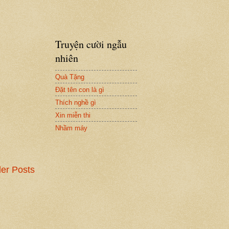
Truyện cười ngẫu
nhiên
Quà Tặng
Đặt tên con là gì
Thích nghề gì
Xin miễn thi
Nhầm máy
er Posts