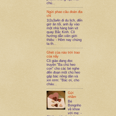
chú...
Ngửi phao câu đoán địa
chỉ
1t2u3a4n đi du lịch, đến
giờ ăn tối, anh ấy vào
một nhà hàng bán vịt
quay Bắc Kinh. Cô
hướng dẫn viên giới
thiệu: - Hôm nay chúng
ta th...
Ghét của nào trời trao
của nấy
Cô giáo đang đọc
truyện "Ba chú heo
con" cho các bé nghe
đến đoạn một chú heo
gặp bác nông dân và
xin rơm: "Bác ơi, cho
cháu...
Gửi
nhầm
Bé
Bongnho
về khoe
với mẹ: -