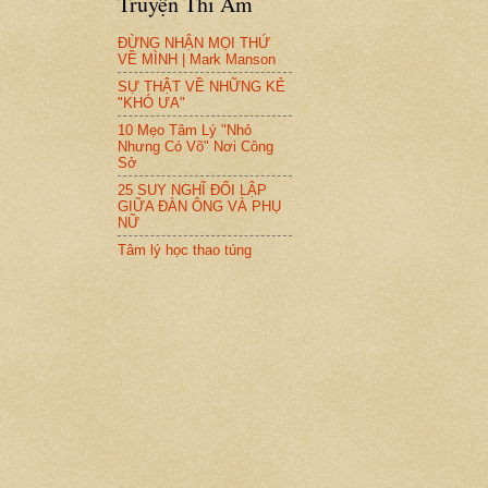
Truyện Thi Ẩm
ĐỪNG NHẬN MỌI THỨ
VỀ MÌNH | Mark Manson
SỰ THẬT VỀ NHỮNG KẺ
"KHÓ ƯA"
10 Mẹo Tâm Lý "Nhỏ
Nhưng Có Võ" Nơi Công
Sở
25 SUY NGHĨ ĐỐI LẬP
GIỮA ĐÀN ÔNG VÀ PHỤ
NỮ
Tâm lý học thao túng