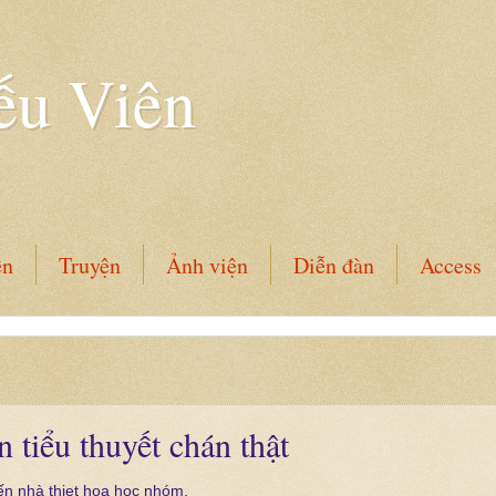
ếu Viên
ên
Truyện
Ảnh viện
Diễn đàn
Access
 tiểu thuyết chán thật
ến nhà thiet hoa học nhóm,