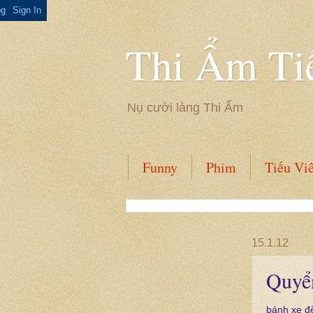
Thi Ẩm Ti
Nụ cười làng Thi Ẩm
Funny
Phim
Tiếu Vi
15.1.12
Quyển
bánh xe đ