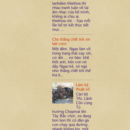
lanhdien thiethoa thi
nhau tranh luận về tài
âm nhạc của bố mình,
không ai chịu ai.
thiethoa nói: - Sau mỗi
lần bố tớ kết thúc tiết
mục ...
Cho thằng chết trôi xin
bát cơm
Một đêm, Ngạo làm về
trong trạng thái say xỉn,
cứ đòi..., vợ bảo: khẽ
thôi anh, kẻo con nó
dậy Ngạo:kệ, nó ngủ
như thằng chết trôi thế
kia b...
Làm kỹ
thuật số
Cán bộ
TAL Lãnh
Côn cùng
Tù
trưởng Chopmat lên
Tây Bắc chơi, xe đang
bon bon thì có đàn gà
con chạy qua đường ,
phanh không kịp, một