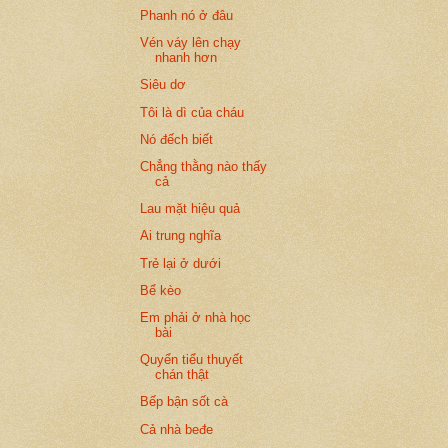
Phanh nó ở đâu
Vén váy lên chạy
nhanh hơn
Siêu dơ
Tôi là dì của cháu
Nó đếch biết
Chẳng thằng nào thấy
cả
Lau mặt hiệu quả
Ai trung nghĩa
Trẻ lại ở dưới
Bể kèo
Em phải ở nhà học
bài
Quyển tiểu thuyết
chán thật
Bếp bận sốt cà
Cả nhà beđe