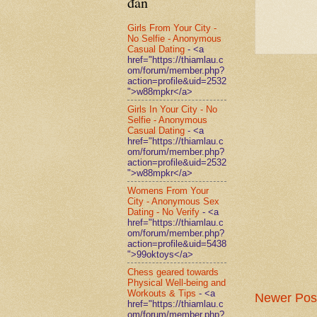
đàn
Girls From Your City -
No Selfie - Anonymous
Casual Dating
- <a
href="https://thiamlau.c
om/forum/member.php?
action=profile&uid=2532
">w88mpkr</a>
Girls In Your City - No
Selfie - Anonymous
Casual Dating
- <a
href="https://thiamlau.c
om/forum/member.php?
action=profile&uid=2532
">w88mpkr</a>
Womens From Your
City - Anonymous Sex
Dating - No Verify
- <a
href="https://thiamlau.c
om/forum/member.php?
action=profile&uid=5438
">99oktoys</a>
Chess geared towards
Physical Well-being and
Workouts & Tips
- <a
Newer Pos
href="https://thiamlau.c
om/forum/member.php?