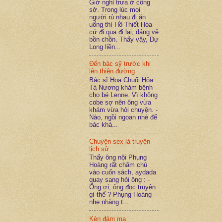
Giờ nghỉ trưa ở công
sở. Trong lúc mọi
người rủ nhau đi ăn
uống thì Hồ Thiết Hoa
cứ đi qua đi lại, dáng vẻ
bồn chồn. Thấy vậy, Dự
Long liền...
Đến bác sỹ trước khi
lên thiên đường
Bác sĩ Hoa Chuối Hỏa
Tà Nương khám bệnh
cho bé Lenne. Vì không
cobe sợ nên ông vừa
khám vừa hỏi chuyện. -
Nào, ngồi ngoan nhé để
bác khá...
Chuyện sex là truyện
lịch sử
Thấy ông nội Phụng
Hoàng rất chăm chú
vào cuốn sách, aydada
quay sang hỏi ông : -
Ông ơi, ông đọc truyện
gì thế ? Phụng Hoàng
nhẹ nhàng t...
Kèn đám ma