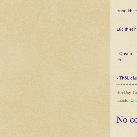
trong khi 
Lúc thiet 
- Quyển ti
cả.
- Thôi, cậ
Bởi
Duy Tu
Labels:
Chu
No c