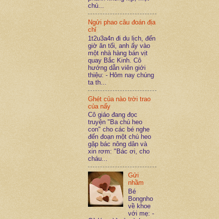
chú...
Ngửi phao câu đoán địa
chỉ
1t2u3a4n đi du lịch, đến
giờ ăn tối, anh ấy vào
một nhà hàng bán vịt
quay Bắc Kinh. Cô
hướng dẫn viên giới
thiệu: - Hôm nay chúng
ta th...
Ghét của nào trời trao
của nấy
Cô giáo đang đọc
truyện "Ba chú heo
con" cho các bé nghe
đến đoạn một chú heo
gặp bác nông dân và
xin rơm: "Bác ơi, cho
cháu...
Gửi
nhầm
Bé
Bongnho
về khoe
với mẹ: -