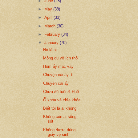
►
June
(28)
►
May
(38)
►
April
(33)
►
March
(30)
►
February
(34)
▼
January
(70)
Nó là ai
Mộng du vô ích thôi
Hôm ấy mặc váy
Chuyện cái ấy -tt
Chuyện cái ấy
Chưa đủ tuổi đi Huế
Ổ khóa và chìa khóa
Biết tôi là ai không
Không còn ai sống
sót
Không được dùng
giấy vệ sinh