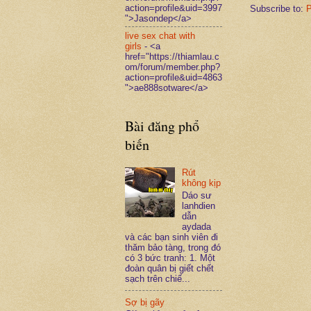
action=profile&uid=3997
Subscribe to:
P
">Jasondep</a>
live sex chat with
girls
- <a
href="https://thiamlau.c
om/forum/member.php?
action=profile&uid=4863
">ae888sotware</a>
Bài đăng phổ
biến
Rút
không kịp
Dáo sư
lanhdien
dẫn
aydada
và các bạn sinh viên đi
thăm bảo tàng, trong đó
có 3 bức tranh: 1. Một
đoàn quân bị giết chết
sạch trên chiế...
Sợ bị gãy