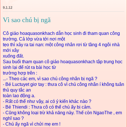
9.1.12
Vì sao chú bị ngã
Cô giáo hoaquasonkhach dẫn học sinh đi tham quan công
trường. Cả lớp vừa tới nơi một
tẹo thì xảy ra tai nạn: một công nhân rơi từ tầng 4 ngôi nhà
mới xây
xuống đất.
Sau buổi tham quan cô giáo hoaquasonkhach tập trung học
sinh lại để rút ra bài học từ
trường hợp trên :
...- Theo các em, vì sao chú công nhân bị ngã ?
- Bé Luctuyet giơ tay : thưa cô vì chú công nhân í không tuân
thủ quy tắc an
toàn lao động a.
- Rất có thể như vậy, ai có ý kiến khác nào ?
- Bé Thiendi : Thưa cô có thể chú ấy bị cảm.
- Cũng không loại trừ khả năng này. Thế còn NgaoThe , em
nghĩ sao ?
- Chú ấy ngã vì chửi mẹ em !