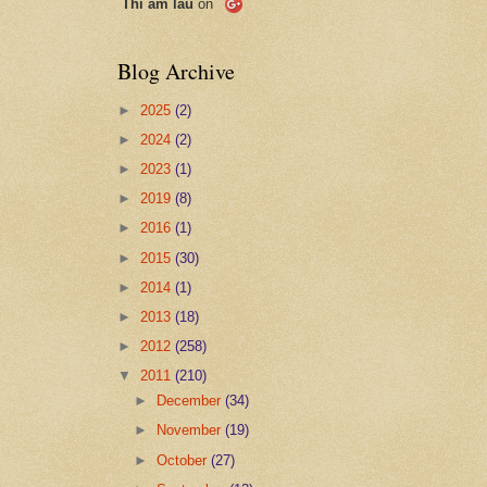
Thi ẩm lâu
on
Blog Archive
►
2025
(2)
►
2024
(2)
►
2023
(1)
►
2019
(8)
►
2016
(1)
►
2015
(30)
►
2014
(1)
►
2013
(18)
►
2012
(258)
▼
2011
(210)
►
December
(34)
►
November
(19)
►
October
(27)