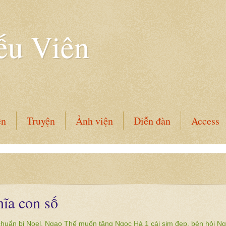
ếu Viên
ên
Truyện
Ảnh viện
Diễn đàn
Access
ĩa con số
chuẩn bị Noel, Ngạo Thế muốn tặng Ngọc Hà 1 cái sim đẹp, bèn hỏi N