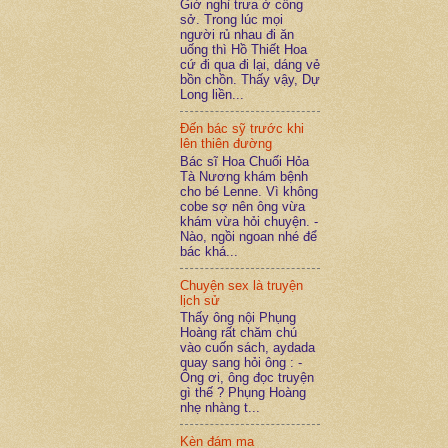
Giờ nghỉ trưa ở công
sở. Trong lúc mọi
người rủ nhau đi ăn
uống thì Hồ Thiết Hoa
cứ đi qua đi lại, dáng vẻ
bồn chồn. Thấy vậy, Dự
Long liền...
Đến bác sỹ trước khi
lên thiên đường
Bác sĩ Hoa Chuối Hỏa
Tà Nương khám bệnh
cho bé Lenne. Vì không
cobe sợ nên ông vừa
khám vừa hỏi chuyện. -
Nào, ngồi ngoan nhé để
bác khá...
Chuyện sex là truyện
lịch sử
Thấy ông nội Phụng
Hoàng rất chăm chú
vào cuốn sách, aydada
quay sang hỏi ông : -
Ông ơi, ông đọc truyện
gì thế ? Phụng Hoàng
nhẹ nhàng t...
Kèn đám ma