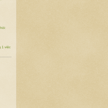
hỏi:
 1 việc