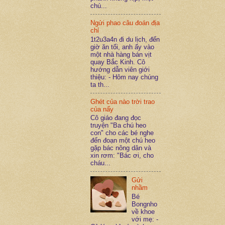
chú...
Ngửi phao câu đoán địa
chỉ
1t2u3a4n đi du lịch, đến
giờ ăn tối, anh ấy vào
một nhà hàng bán vịt
quay Bắc Kinh. Cô
hướng dẫn viên giới
thiệu: - Hôm nay chúng
ta th...
Ghét của nào trời trao
của nấy
Cô giáo đang đọc
truyện "Ba chú heo
con" cho các bé nghe
đến đoạn một chú heo
gặp bác nông dân và
xin rơm: "Bác ơi, cho
cháu...
Gửi
nhầm
Bé
Bongnho
về khoe
với mẹ: -