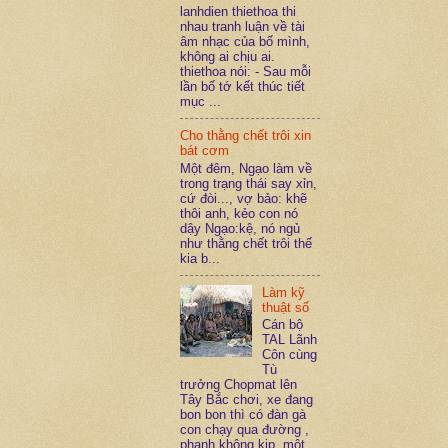
lanhdien thiethoa thi
nhau tranh luận về tài
âm nhạc của bố mình,
không ai chịu ai.
thiethoa nói: - Sau mỗi
lần bố tớ kết thúc tiết
mục ...
Cho thằng chết trôi xin
bát cơm
Một đêm, Ngạo làm về
trong trạng thái say xỉn,
cứ đòi..., vợ bảo: khẽ
thôi anh, kẻo con nó
dậy Ngạo:kệ, nó ngủ
như thằng chết trôi thế
kia b...
Làm kỹ
thuật số
Cán bộ
TAL Lãnh
Côn cùng
Tù
trưởng Chopmat lên
Tây Bắc chơi, xe đang
bon bon thì có đàn gà
con chạy qua đường ,
phanh không kịp, một