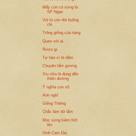
Mấy con có sừng là
SP Ngạo
Vòi to còn đói huống
chi
Trông giống của nàng
Quen với ai
Rượu gì
Tự hào vì tè dầm
Chuyện tấm gương
Xíu nữa là đụng đến
thiên đường
Ý nghĩa con số
Anh nghĩ
Giếng Thiêng
Chắc làm dữ lắm
Mọc sừng kiêm hớt
lẻo
Vịnh Cam Dai