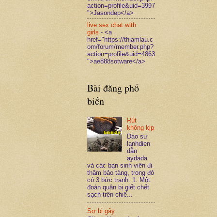
action=profile&uid=3997
">Jasondep</a>
live sex chat with
girls
- <a
href="https://thiamlau.c
om/forum/member.php?
action=profile&uid=4863
">ae888sotware</a>
Bài đăng phổ
biến
Rút
không kịp
Dáo sư
lanhdien
dẫn
aydada
và các bạn sinh viên đi
thăm bảo tàng, trong đó
có 3 bức tranh: 1. Một
đoàn quân bị giết chết
sạch trên chiế...
Sợ bị gãy