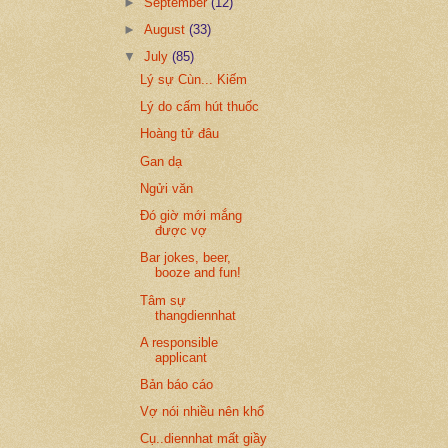
►
September
(12)
►
August
(33)
▼
July
(85)
Lý sự Cùn... Kiếm
Lý do cấm hút thuốc
Hoàng tử đâu
Gan dạ
Ngửi văn
Đó giờ mới mắng
được vợ
Bar jokes, beer,
booze and fun!
Tâm sự
thangdiennhat
A responsible
applicant
Bản báo cáo
Vợ nói nhiều nên khổ
Cụ..diennhat mất giầy