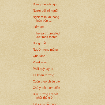
Doing the job right
Nước sôi để nguội
Nghiệm ra khi nàng
luôn bên ta
kiếm cớ
if the earth...rotated
30 times faster
Hỏng mắt
Người trong mộng
Quá rảnh
Vượt ngục
Phải quỳ lạy ta
Té khẩn trương
Cuốn theo chiều gió
Chú ý tiết kiệm điện
Bức tường lửa tốt
nhất thế giới
Tất cả từ lỗ thủng