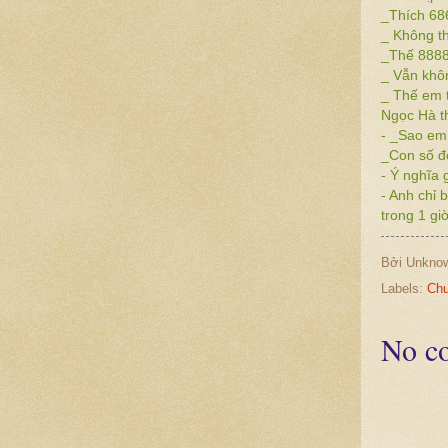
_Thích 68
_ Không th
_Thế 8888
_ Vẫn khôn
_ Thế em t
Ngọc Hà th
- _Sao em 
_Con số đó
- Ý nghĩa 
- Anh chỉ 
trong 1 gi
Bởi
Unkno
Labels:
Chu
No c