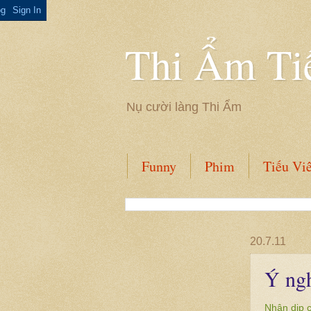
Thi Ẩm Ti
Nụ cười làng Thi Ẩm
Funny
Phim
Tiếu Vi
20.7.11
Ý ngh
Nhân dịp 