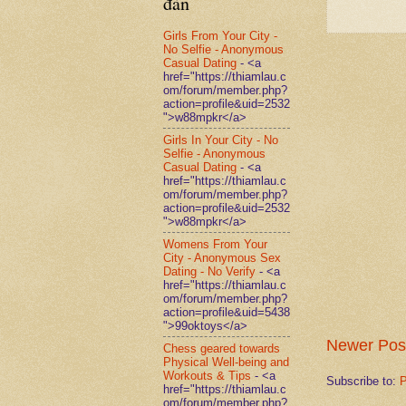
đàn
Girls From Your City -
No Selfie - Anonymous
Casual Dating
- <a
href="https://thiamlau.c
om/forum/member.php?
action=profile&uid=2532
">w88mpkr</a>
Girls In Your City - No
Selfie - Anonymous
Casual Dating
- <a
href="https://thiamlau.c
om/forum/member.php?
action=profile&uid=2532
">w88mpkr</a>
Womens From Your
City - Anonymous Sex
Dating - No Verify
- <a
href="https://thiamlau.c
om/forum/member.php?
action=profile&uid=5438
">99oktoys</a>
Newer Pos
Chess geared towards
Physical Well-being and
Workouts & Tips
- <a
Subscribe to:
P
href="https://thiamlau.c
om/forum/member.php?