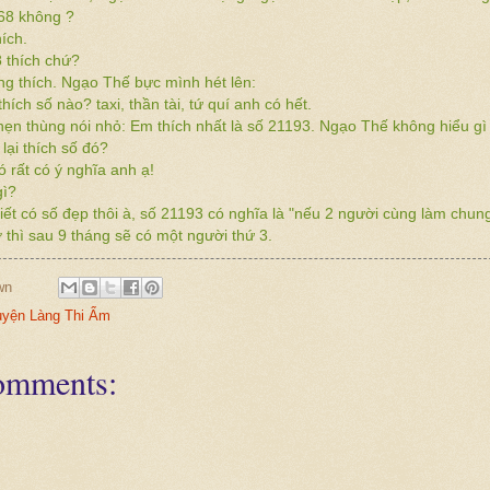
68 không ?
ích.
 thích chứ?
g thích. Ngạo Thế bực mình hét lên:
hích số nào? taxi, thần tài, tứ quí anh có hết.
ẹn thùng nói nhỏ: Em thích nhất là số 21193. Ngạo Thế không hiểu gì 
lại thích số đó?
 rất có ý nghĩa anh ạ!
gì?
biết có số đẹp thôi à, số 21193 có nghĩa là "nếu 2 người cùng làm chung
ờ thì sau 9 tháng sẽ có một người thứ 3.
wn
yện Làng Thi Ẩm
omments: