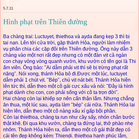
5.7.11
Hình phạt trên Thiên đường
Ba chàng trai: Luctuyet, thiethoa và ayda đang kẹp 3 thì bị
tai nạn. Lên tới cửa trời, gặp thánh Hỏa, người làm nhiệm
vụ phân chia các cặp đôi trên Thiên đường. Ông này dẫn 3
chàng vào một nơi rất đẹp nhưng có một đàn vịt cả ngàn
con chạy vòng vòng quanh vườn, khu vườn có tên gọi là Thi
ẩm viên. Ông bảo: "Ai dẫm phải vịt thì sẽ bị trừng phạt rất
nặng". Nói xong, thánh Hỏa bỏ đi.Được một lúc, luctuyet
dẫm phải 1 chút vịt. "Bép", chú vịt nát bét. Thánh Hỏa hiện
lên tức thì, dẫn theo một cô gái cực xấu và nói: "Đây là hình
phạt dành cho con, con phải sống với cô ta trọn đời".
Hai chàng còn lại khiếp sợ nên cẩn thận lắm. Nhưng chẳng
ăn thua, một lúc sau, ayda làm "bép" cái nữa. Thánh Hỏa lại
hiện lên, dẫn theo một cô nàng xấu xí gấp bội phần.
Còn lại thiethoa, chàng ta run như cầy sấy, nhón chân bước
thật khẽ. Đi qua khu vườn, chàng ta đứng lại, thở phào nhẹ
nhõm. Thánh Hỏa hiện ra, dẫn theo một cô gái thật đẹp có
cái tên đẹp không kém: Thiendi. thiethoa hạnh phúc lắm,