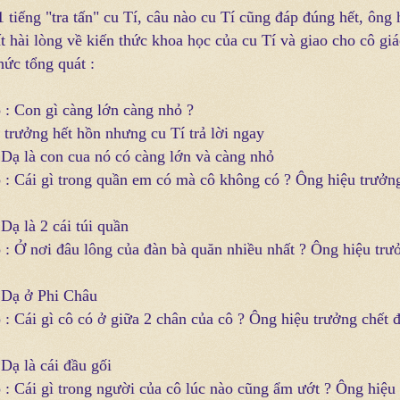
 tiếng "tra tấn" cu Tí, câu nào cu Tí cũng đáp đúng hết, ông 
t hài lòng về kiến thức khoa học của cu Tí và giao cho cô giá
hức tổng quát :
o : Con gì càng lớn càng nhỏ ?
 trưởng hết hồn nhưng cu Tí trả lời ngay
: Dạ là con cua nó có càng lớn và càng nhỏ
o : Cái gì trong quần em có mà cô không có ? Ông hiệu trưởn
 Dạ là 2 cái túi quần
o : Ở nơi đâu lông của đàn bà quăn nhiều nhất ? Ông hiệu trư
: Dạ ở Phi Châu
 : Cái gì cô có ở giữa 2 chân của cô ? Ông hiệu trưởng chết 
 Dạ là cái đầu gối
o : Cái gì trong người của cô lúc nào cũng ẩm ướt ? Ông hiệu