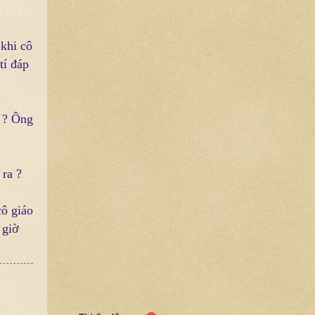
 khi cô
tí đáp
a ? Ông
 ra ?
cô giáo
 giờ