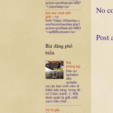
action=profile&uid=3997
">Jasondep</a>
No c
live sex chat with
girls
- <a
href="https://thiamlau.c
om/forum/member.php?
action=profile&uid=4863
">ae888sotware</a>
Post
Bài đăng phổ
biến
Rút
không kịp
Dáo sư
lanhdien
dẫn
aydada
và các bạn sinh viên đi
thăm bảo tàng, trong đó
có 3 bức tranh: 1. Một
đoàn quân bị giết chết
sạch trên chiế...
Sợ bị gãy