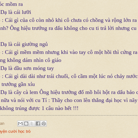
óc mồm ra
 Dạ là cái lưỡi
 : Cái gì của cô còn nhỏ khi cô chưa có chồng và rộng lớn ra
ình? Ông hiệu trưởng ra dấu không cho cu ti trả lời nhưng cu 
 Dạ là cái giường ngủ
o : Cái gì mềm mềm nhưng khi vào tay cô một hồi thì cứng r
ởng không dám nhìn cô giáo
: Dạ là dầu sơn móng tay
 : Cái gì dài dài như trái chuối, cô cầm một lúc nó chảy nước
 trưởng gần xỉu
: Dạ là cây cà lem Ông hiệu trưởng đổ mồ hôi hột ra dấu bảo 
nữa và nói với cu Tí : Thầy cho con lên thẳng đại học vì nãy
 không trúng được 1 câu nào hết !!!
an
yện cười học trò