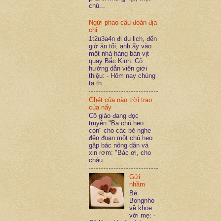
chú...
Ngửi phao câu đoán địa
chỉ
1t2u3a4n đi du lịch, đến
giờ ăn tối, anh ấy vào
một nhà hàng bán vịt
quay Bắc Kinh. Cô
hướng dẫn viên giới
thiệu: - Hôm nay chúng
ta th...
Ghét của nào trời trao
của nấy
Cô giáo đang đọc
truyện "Ba chú heo
con" cho các bé nghe
đến đoạn một chú heo
gặp bác nông dân và
xin rơm: "Bác ơi, cho
cháu...
Gửi
nhầm
Bé
Bongnho
về khoe
với mẹ: -