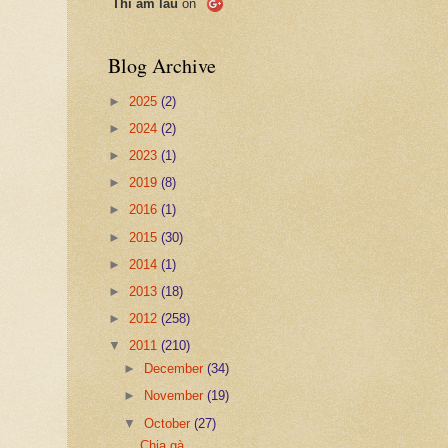
Thi ẩm lâu
on
Blog Archive
►
2025
(2)
►
2024
(2)
►
2023
(1)
►
2019
(8)
►
2016
(1)
►
2015
(30)
►
2014
(1)
►
2013
(18)
►
2012
(258)
▼
2011
(210)
►
December
(34)
►
November
(19)
▼
October
(27)
Chia gà