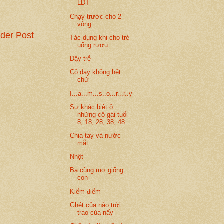
LDT
Chạy trước chó 2
vòng
der Post
Tác dụng khi cho trẻ
uống rượu
Dậy trễ
Cô dạy không hết
chữ
I...a...m...s..o...r...r..y
Sự khác biệt ở
những cô gái tuổi
8, 18, 28, 38, 48...
Chia tay và nước
mắt
Nhột
Ba cũng mơ giống
con
Kiểm điểm
Ghét của nào trời
trao của nấy