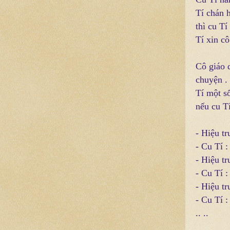
Tí chán 
thì cu Tí
Tí xin cô
Cô giáo 
chuyện . 
Tí một số
nếu cu Tí
- Hiệu tr
- Cu Tí :
- Hiệu tr
- Cu Tí 
- Hiệu t
- Cu Tí 
.. ..