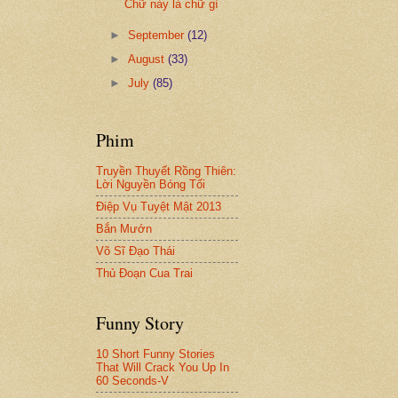
Chữ này là chữ gì
►
September
(12)
►
August
(33)
►
July
(85)
Phim
Truyền Thuyết Rồng Thiên:
Lời Nguyền Bóng Tối
Điệp Vụ Tuyệt Mật 2013
Bắn Mướn
Võ Sĩ Đạo Thái
Thủ Đoạn Cua Trai
Funny Story
10 Short Funny Stories
That Will Crack You Up In
60 Seconds-V