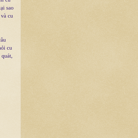
ại sao
 và cu
câu
hỏi cu
 quát,