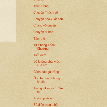
Thần Đồng
Chuyện Thách đố
Chuyện nhà xuất bản
Chàng vô duyên
Chuyện đi học
Tắm thôi
Tịt Phong Thần
Chưởng
Tiết kiệm
Đó không phải việc
của em
Cảnh cáo gà trống
Ông ta cũng không
ăn đâu
Trứng vịt muối ở đâu
ra
Không phải em
Số điện thoại nhà