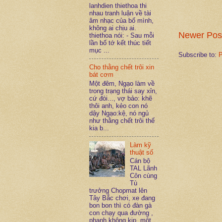
lanhdien thiethoa thi
nhau tranh luận về tài
âm nhạc của bố mình,
không ai chịu ai.
Newer Pos
thiethoa nói: - Sau mỗi
lần bố tớ kết thúc tiết
mục ...
Subscribe to:
P
Cho thằng chết trôi xin
bát cơm
Một đêm, Ngạo làm về
trong trạng thái say xỉn,
cứ đòi..., vợ bảo: khẽ
thôi anh, kẻo con nó
dậy Ngạo:kệ, nó ngủ
như thằng chết trôi thế
kia b...
Làm kỹ
thuật số
Cán bộ
TAL Lãnh
Côn cùng
Tù
trưởng Chopmat lên
Tây Bắc chơi, xe đang
bon bon thì có đàn gà
con chạy qua đường ,
phanh không kịp, một