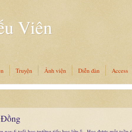
ếu Viên
ên
Truyện
Ảnh viện
Diễn đàn
Access
 Đồng
m nay 6 tuổi học trường tiểu học lớp 5 . Học được một tuần t