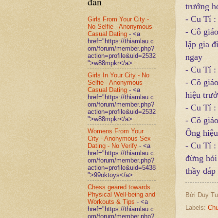
đàn
trưởng h
- Cu Tí :
Girls From Your City -
No Selfie - Anonymous
- Cô giáo
Casual Dating
- <a
href="https://thiamlau.c
lập gia đ
om/forum/member.php?
action=profile&uid=2532
ngay
">w88mpkr</a>
- Cu Tí :
Girls In Your City - No
- Cô giá
Selfie - Anonymous
Casual Dating
- <a
hiệu trư
href="https://thiamlau.c
om/forum/member.php?
- Cu Tí 
action=profile&uid=2532
">w88mpkr</a>
- Cô giáo
Womens From Your
Ông hiệu
City - Anonymous Sex
- Cu Tí 
Dating - No Verify
- <a
href="https://thiamlau.c
đừng hỏi 
om/forum/member.php?
action=profile&uid=5438
thầy đáp
">99oktoys</a>
Chess geared towards
Physical Well-being and
Bởi
Duy Tu
Workouts & Tips
- <a
Labels:
Chu
href="https://thiamlau.c
om/forum/member.php?