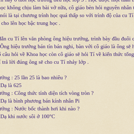
học không chịu làm bài vở nữa, cô giáo bèn hỏi nguyên nhân t
 nói là tại chương trình học quá thấp so với trình độ của cu Tí
 cho lên học bậc trung học .
dẫn cu Tí lên văn phòng ông hiệu trưởng, trình bày đầu đuôi 
Ông hiệu trưởng bán tín bán nghi, bàn với cô giáo là ông sẽ 
 câu hỏi về Khoa học còn cô giáo sẽ hỏi Tí về kiến thức tổng
 trả lời đúng ông sẽ cho cu Tí nhảy lớp .
ưởng : 25 lần 25 là bao nhiêu ?
 Dạ là 625
ưởng : Công thức tính diện tích vòng tròn ?
: Dạ là bình phương bán kính nhân Pi
rưởng : Nước bốc thành hơi khi nào ?
: Dạ khi nước sôi ở 100°C