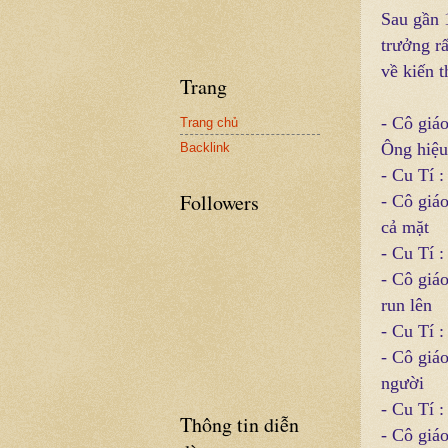
Sau gần 1
trưởng rấ
về kiến t
Trang
- Cô giá
Trang chủ
Ông hiệu
Backlink
- Cu Tí 
Followers
- Cô giá
cả mặt
- Cu Tí :
- Cô giá
run lên
- Cu Tí 
- Cô giáo
người
- Cu Tí :
Thông tin diễn
- Cô giá