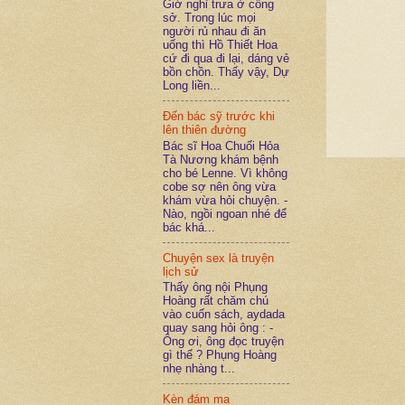
Giờ nghỉ trưa ở công
sở. Trong lúc mọi
người rủ nhau đi ăn
uống thì Hồ Thiết Hoa
cứ đi qua đi lại, dáng vẻ
bồn chồn. Thấy vậy, Dự
Long liền...
Đến bác sỹ trước khi
lên thiên đường
Bác sĩ Hoa Chuối Hỏa
Tà Nương khám bệnh
cho bé Lenne. Vì không
cobe sợ nên ông vừa
khám vừa hỏi chuyện. -
Nào, ngồi ngoan nhé để
bác khá...
Chuyện sex là truyện
lịch sử
Thấy ông nội Phụng
Hoàng rất chăm chú
vào cuốn sách, aydada
quay sang hỏi ông : -
Ông ơi, ông đọc truyện
gì thế ? Phụng Hoàng
nhẹ nhàng t...
Kèn đám ma