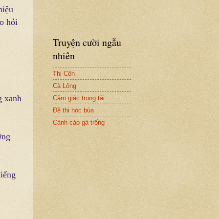
hiệu
o hỏi
Truyện cười ngẫu
nhiên
Thi Côn
Cà Lông
g xanh
Cảm giác trọng tài
Đề thi hóc búa
Cảnh cáo gà trống
ởng
điếng