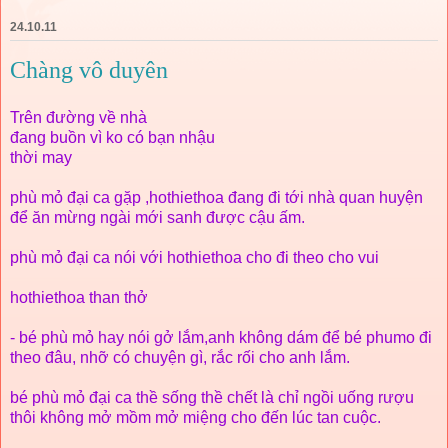
24.10.11
Chàng vô duyên
Trên đường về nhà
đang buồn vì ko có bạn nhậu
thời may
phù mỏ đại ca gặp ,hothiethoa đang đi tới nhà quan huyện
để ăn mừng ngài mới sanh được cậu ấm.
phù mỏ đại ca nói với hothiethoa cho đi theo cho vui
hothiethoa than thở
- bé phù mỏ hay nói gở lắm,anh không dám để bé phumo đi
theo đâu, nhỡ có chuyện gì, rắc rối cho anh lắm.
bé phù mỏ đại ca thề sống thề chết là chỉ ngồi uống rượu
thôi không mở mồm mở miệng cho đến lúc tan cuộc.