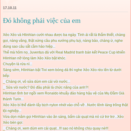
17.10.11
Đó không phải việc của em
Xẻo Xẻo và Hlinhlan cưới nhau được ba ngày. Tình ái rất là thắm thiết, chàng
gọi, nàng vâng, thật xứng câu phu xướng phụ tuỳ, nàng bảo, chàng ừ, nghe
đúng sao câu sắt cầm hảo hiệp...
Thế mà hôm nọ, Juventus đá với Real Madrid tranh bán kết Peace Cup khiến
Hlinhlan nỡ lòng làm Xẻo Xẻo bật khóc.
Chuyện là rứa nì...
Sáng sớm, Hlinhlan bật Tivi xem bóng đá thì nghe Xẻo Xẻo réo lên từ dưới
bếp:
_ Chàng ơi, vô sửa dùm em cái vòi nước...
_ Sửa vòi nước? Đó đâu phải là chức năng của anh?!
Hlinhlan tỉnh bơ ngồi xem Ronaldo khuấy đảo hàng hậu vệ của Mụ Đầm Già
thành Turin...
Xẻo Xẻo bí thế đành lấy bịch nylon nhét vào chỗ vỡ...Nước lênh láng trông thật
tội nghiệp...
Vừa dọn mâm gọi Hlinhlan vào ăn sáng, bấm cái quạt mà nó cứ trơ trơ...Xẻo
Xẻo bèn gọi:
_ Chàng ơi, xem dùm em cái quạt...!!! sao nó không chịu quay nè!!!