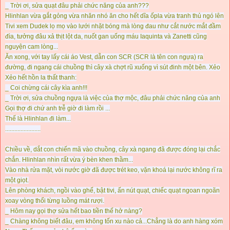
_ Trời ơi, sửa quạt đâu phải chức năng của anh???
Hlinhlan vừa gắt gỏng vừa nhăn nhó ăn cho hết dĩa ốpla vừa tranh thủ ngó lên
Tivi xem Dudek lọ mọ vào lưới nhặt bóng mà lòng đau như cắt nước mắt đầm
đìa, tưởng đâu xả thịt lột da, nuốt gan uống máu Iaquinta và Zanetti cũng
nguyện cam lòng...
Ăn xong, với tay lấy cái áo Vest, dẫn con SCR (SCR là tên con ngựa) ra
đường, đi ngang cái chuồng thì cây xà chợt rũ xuống vì sút đinh một bên. Xẻo
Xẻo hết hồn la thất thanh:
_ Coi chừng cái cây kìa anh!!!
_ Trời ơi, sửa chuồng ngựa là việc của thợ mộc, đâu phải chức năng của anh
Gọi thợ đi chứ anh trễ giờ đi làm rồi ...
Thế là Hlinhlan đi làm...
.......................
Chiều về, dắt con chiến mã vào chuồng, cây xà ngang đã được đóng lại chắc
chắn. Hlinhlan nhìn rất vừa ý bèn khen thầm...
Vào nhà rửa mặt, vòi nước giờ đã được trét keo, vặn khoá lại nước không rĩ ra
một giọt.
Lên phòng khách, ngồi vào ghế, bật tivi, ấn nút quạt, chiếc quạt ngoan ngoãn
xoay vòng thổi từng luồng mát rượi.
_ Hôm nay gọi thợ sửa hết bao tiền thế hở nàng?
_ Chàng không biết đâu, em không tốn xu nào cả...Chẳng là do anh hàng xóm