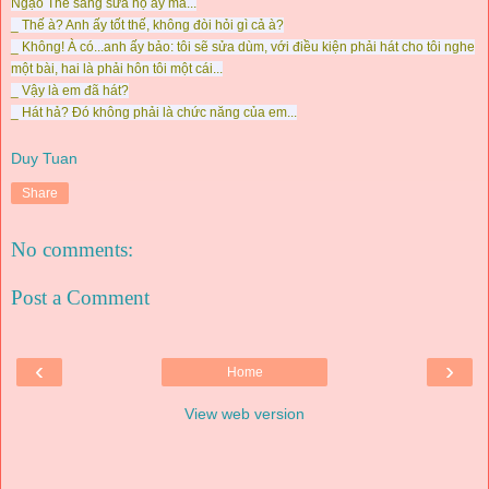
Ngạo Thế sang sửa hộ ấy mà...
_ Thế à? Anh ấy tốt thế, không đòi hỏi gì cả à?
_ Không! À có...anh ấy bảo: tôi sẽ sửa dùm, với điều kiện phải hát cho tôi nghe
một bài, hai là phải hôn tôi một cái...
_ Vậy là em đã hát?
_ Hát hả? Đó không phải là chức năng của em...
Duy Tuan
Share
No comments:
Post a Comment
‹
›
Home
View web version