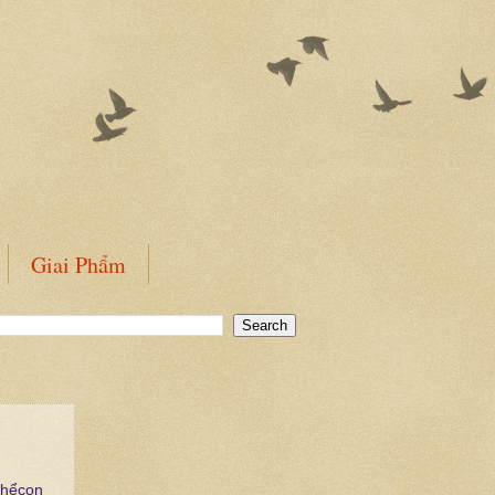
Giai Phẩm
thểcon