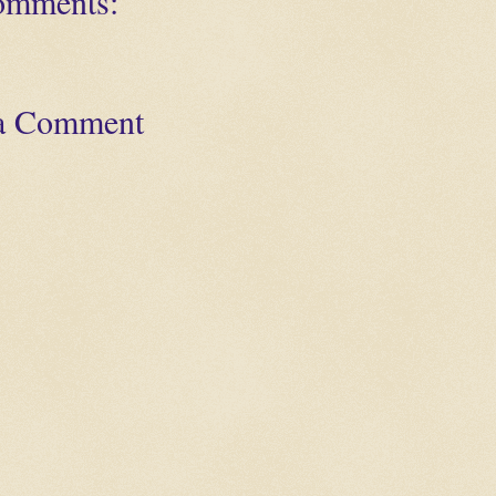
omments:
 a Comment