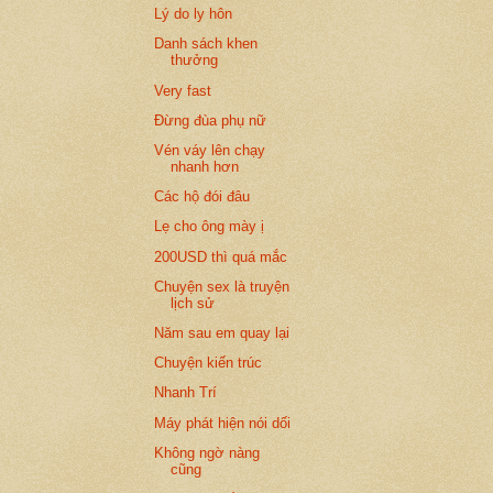
Lý do ly hôn
Danh sách khen
thưởng
Very fast
Đừng đùa phụ nữ
Vén váy lên chạy
nhanh hơn
Các hộ đói đâu
Lẹ cho ông mày ị
200USD thì quá mắc
Chuyện sex là truyện
lịch sử
Năm sau em quay lại
Chuyện kiến trúc
Nhanh Trí
Máy phát hiện nói dối
Không ngờ nàng
cũng