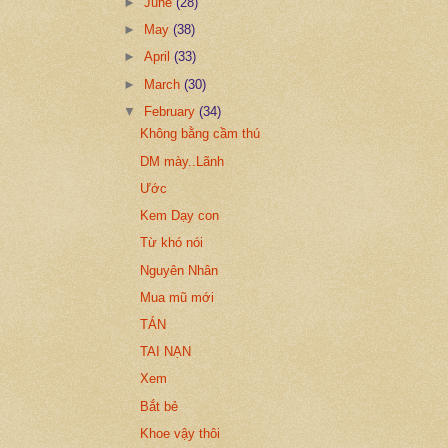
►
June
(28)
►
May
(38)
►
April
(33)
►
March
(30)
▼
February
(34)
Không bằng cầm thú
DM mày..Lãnh
Ước
Kem Dạy con
Từ khó nói
Nguyên Nhân
Mua mũ mới
TÁN
TAI NẠN
Xem
Bắt bẻ
Khoe vậy thôi