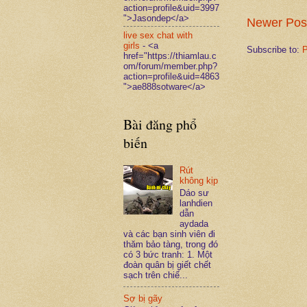
action=profile&uid=3997
">Jasondep</a>
Newer Pos
live sex chat with
girls
- <a
Subscribe to:
P
href="https://thiamlau.c
om/forum/member.php?
action=profile&uid=4863
">ae888sotware</a>
Bài đăng phổ
biến
Rút
không kịp
Dáo sư
lanhdien
dẫn
aydada
và các bạn sinh viên đi
thăm bảo tàng, trong đó
có 3 bức tranh: 1. Một
đoàn quân bị giết chết
sạch trên chiế...
Sợ bị gãy