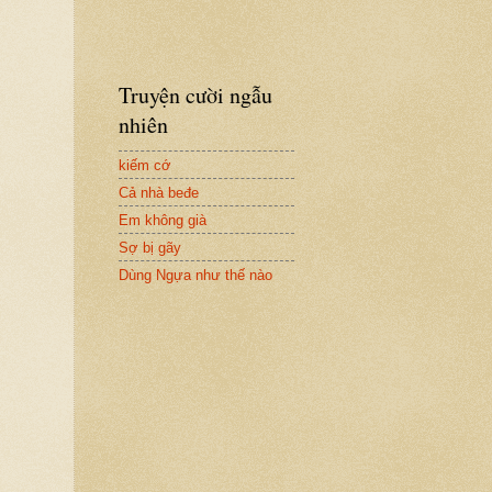
Truyện cười ngẫu
nhiên
kiếm cớ
Cả nhà beđe
Em không già
Sợ bị gãy
Dùng Ngựa như thế nào