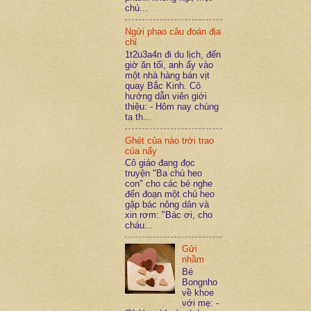
chú...
Ngửi phao câu đoán địa
chỉ
1t2u3a4n đi du lịch, đến
giờ ăn tối, anh ấy vào
một nhà hàng bán vịt
quay Bắc Kinh. Cô
hướng dẫn viên giới
thiệu: - Hôm nay chúng
ta th...
Ghét của nào trời trao
của nấy
Cô giáo đang đọc
truyện "Ba chú heo
con" cho các bé nghe
đến đoạn một chú heo
gặp bác nông dân và
xin rơm: "Bác ơi, cho
cháu...
Gửi
nhầm
Bé
Bongnho
về khoe
với mẹ: -