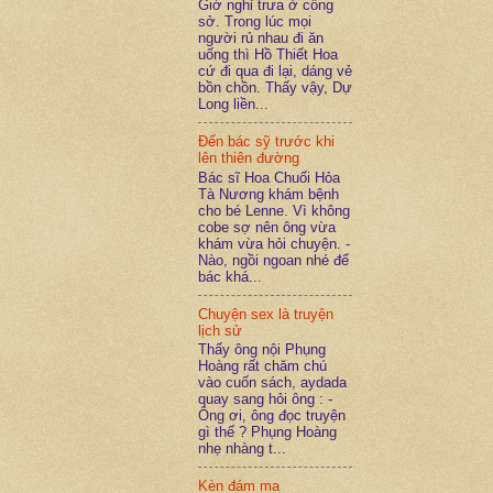
Giờ nghỉ trưa ở công
sở. Trong lúc mọi
người rủ nhau đi ăn
uống thì Hồ Thiết Hoa
cứ đi qua đi lại, dáng vẻ
bồn chồn. Thấy vậy, Dự
Long liền...
Đến bác sỹ trước khi
lên thiên đường
Bác sĩ Hoa Chuối Hỏa
Tà Nương khám bệnh
cho bé Lenne. Vì không
cobe sợ nên ông vừa
khám vừa hỏi chuyện. -
Nào, ngồi ngoan nhé để
bác khá...
Chuyện sex là truyện
lịch sử
Thấy ông nội Phụng
Hoàng rất chăm chú
vào cuốn sách, aydada
quay sang hỏi ông : -
Ông ơi, ông đọc truyện
gì thế ? Phụng Hoàng
nhẹ nhàng t...
Kèn đám ma