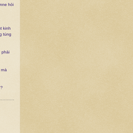
enne hỏi
t kinh
g túng
 phải
n mà
o?