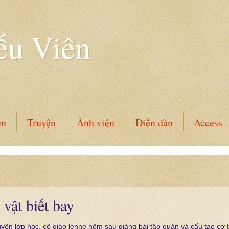
ếu Viên
ên
Truyện
Ảnh viện
Diễn đàn
Access
vật biết bay
uyện lớp học, cô giáo lenne hôm sau giảng bài tập quán và cấu tạo cơ 