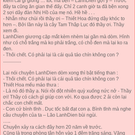
kiếm cái gì giống … tóc mà bện – LanhDien gợi ý – Trước
đây ta cũng ăn gian thế đấy. Chỉ 2 canh giờ ta đã bện xong
2 sợi dây đàn Nhị Hồ của mẹ nó. Hề hề . . .
- Nhẵn như chùi rồi thầy ơi – Thiêt Hoa đứng dậy khóc to
hơn –. Bởi lần này là cây Tam Thập Lục đó thầy ơi. Thầy
xem đi.
LanhDien giương cặp mắt kèm nhèm lại gần mà dòm. Hình
như có chỗ trắng mà ko phải trắng, có chỗ đen mà lại ko ra
đen.
- Thôi chết. Có phải lại là cái quả táo chín không con ?
...............
Lại nói chuyện LanhDien dòm xong thì bật tiếng than :
- Thôi chết. Có phải lại là cái quả táo chín không con ?
Thiết Hoa mếu máo thưa :
- Là nó đó thầy ạ. Nói rồi đột nhiên quỳ xuống nức nở - Thầy
ơi! Thầy có cách gì giúp con với. Ko qua được 2 ải còn lại
chắc con chết mất.
- Con cứ bình tĩnh . Dục tốc bất đạt con ạ. Bình tĩnh mà nghe
câu chuyện của ta – Lão LanhDien bùi ngùi.
…..
Chuyện xảy ra cách đây hơn 20 năm về trước.
Cũng là trong phòng tân hôn vào 1 đêm trăng sáng. Văng