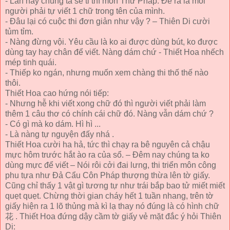
- Lần này chúng ta sẽ tỉ thí môn Thư Pháp. Đề ra là mỗi
người phải tự viết 1 chữ trong tên của mình.
- Đâu lại có cuộc thi đơn giản như vậy ? – Thiên Di cười
tủm tỉm.
- Nàng đừng vội. Yêu cầu là ko ai được dùng bút, ko được
dùng tay hay chân để viết. Nàng dám chứ - Thiết Hoa nhếch
mép tinh quái.
- Thiếp ko ngán, nhưng muốn xem chàng thi thố thế nào
thôi.
Thiết Hoa cao hứng nói tiếp:
- Nhưng hễ khi viết xong chữ đó thì người viết phải làm
thêm 1 câu thơ có chính cái chữ đó. Nàng vẫn dám chứ ?
- Có gì mà ko dám. Hì hì ...
- Là nàng tự nguyện đấy nhá .
Thiết Hoa cười ha hả, tức thì chạy ra bê nguyên cả chậu
mực hôm trước hắt ào ra của sổ. – Đêm nay chúng ta ko
dùng mực để viết – Nói rôi cởi đai lưng, thi triển môn công
phu tựa như Đả Cẩu Côn Pháp thượng thừa lên tờ giấy.
Cũng chỉ thấy 1 vật gì tương tự như trái bắp bao tử miết miết
quẹt quẹt. Chừng thời gian cháy hết 1 tuần nhang, trên tờ
giấy hiện ra 1 lõ thủng mà kì lạ thay nó đúng là có hình chữ
花 . Thiết Hoa đứng dậy cầm tờ giấy vẻ mặt đắc ý hỏi Thiên
Di: