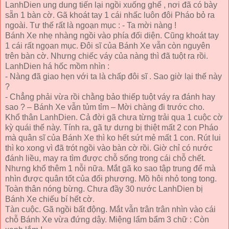
LanhDien ung dung tiến lại ngồi xuống ghế , nơi đã có bày
sẵn 1 bàn cờ. Gã khoát tay 1 cái nhấc luôn đôi Pháo bỏ ra
ngoài. Tư thế rất là ngoạn mục : - Ta mời nàng !
Bánh Xe nhẹ nhàng ngồi vào phía đối diện. Cũng khoát tay
1 cái rất ngọan mục. Đôi sĩ của Bánh Xe vẫn còn nguyên
trên bàn cờ. Nhưng chiếc váy của nàng thì đã tuột ra rồi.
LanhDien há hốc mồm nhìn :
- Nàng đã giao hẹn với ta là chấp đôi sĩ . Sao giờ lại thế này
?
- Chẳng phải vừa rồi chằng bảo thiếp tuột váy ra đánh hay
sao ? – Bánh Xe vẫn tủm tỉm – Mời chàng đi trước cho.
Khổ thân LanhDien. Cả đời gã chưa từng trải qua 1 cuộc cờ
kỳ quái thế này. Tính ra, gã tự dưng bị thiệt mất 2 con Pháo
mà quân sĩ của Bánh Xe thì ko hết sứt mẻ mất 1 con. Rút lui
thì ko xong vì đã trót ngồi vào bàn cờ rồi. Giờ chỉ có nước
đánh liều, may ra tìm được chỗ sống trong cái chỗ chết.
Nhưng khổ thêm 1 nỗi nữa. Mắt gã ko sao tập trung để mà
nhìn được quân tốt của đối phương. Mồ hôi nhỏ tong tong.
Toàn thân nóng bừng. Chưa đầy 30 nước LanhDien bị
Bánh Xe chiếu bí hết cờ.
Tàn cuộc. Gã ngồi bất động. Mắt vẫn trân trân nhìn vào cái
chỗ Bánh Xe vừa đứng dậy. Miệng lẩm bẩm 3 chữ : Còn