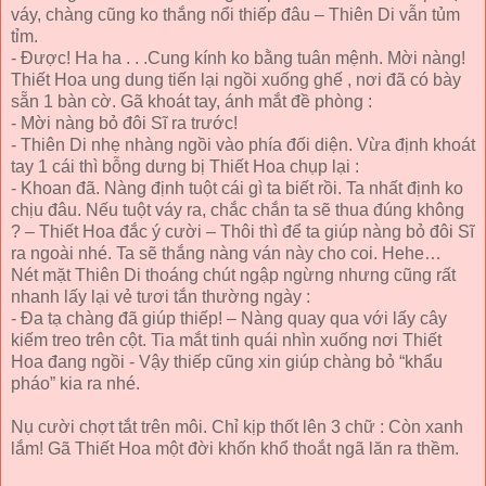
váy, chàng cũng ko thắng nổi thiếp đâu – Thiên Di vẫn tủm
tỉm.
- Được! Ha ha . . .Cung kính ko bằng tuân mệnh. Mời nàng!
Thiết Hoa ung dung tiến lại ngồi xuống ghế , nơi đã có bày
sẵn 1 bàn cờ. Gã khoát tay, ánh mắt đề phòng :
- Mời nàng bỏ đôi Sĩ ra trước!
- Thiên Di nhẹ nhàng ngồi vào phía đối diện. Vừa định khoát
tay 1 cái thì bỗng dưng bị Thiết Hoa chụp lại :
- Khoan đã. Nàng định tuột cái gì ta biết rồi. Ta nhất định ko
chịu đâu. Nếu tuột váy ra, chắc chắn ta sẽ thua đúng không
? – Thiết Hoa đắc ý cười – Thôi thì để ta giúp nàng bỏ đôi Sĩ
ra ngoài nhé. Ta sẽ thắng nàng ván này cho coi. Hehe…
Nét mặt Thiên Di thoáng chút ngập ngừng nhưng cũng rất
nhanh lấy lại vẻ tươi tắn thường ngày :
- Đa tạ chàng đã giúp thiếp! – Nàng quay qua với lấy cây
kiếm treo trên cột. Tia mắt tinh quái nhìn xuống nơi Thiết
Hoa đang ngồi - Vậy thiếp cũng xin giúp chàng bỏ “khẩu
pháo” kia ra nhé.
Nụ cười chợt tắt trên môi. Chỉ kịp thốt lên 3 chữ : Còn xanh
lắm! Gã Thiết Hoa một đời khốn khổ thoắt ngã lăn ra thềm.