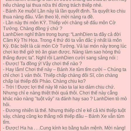
nếu chàng lại thua nữa thì đừng trách thiếp nhé.
- Bánh Xe muội! Lần này là lần quyết định. Ta quyết ko chịu
thua nàng đâu. Vẫn theo lệ, mời nàng ra đề.
- Lần này thi môn KỲ. Thiếp với chàng sẽ đấu môn Cờ
Tướng. Chàng đồng ý chứ ?
LanhDien nghĩ thầm trong bụng: “LanhDien ta đây cả đời
Cầm Kỳ Thi Họa. Trong 4 thứ đó ta vẫn đắc ý nhất là môn
Kỳ. Đặc biệt là cái món Cờ Tướng. Vả lại món này trong lúc
chơi ko thể giở trò ăn gian được. Nàng làm sao hòng thủ
thắng được ta”. Nghĩ rồi LanhDien cười sang sảng nói :
- Được! Ta đồng ý! Vậy chơi thế nào ?
- Hay lắm! Chơi thế này – Bánh Xe tủm tỉm cười – Chúng ta
chỉ chơi 1 ván thôi. Thiếp chấp chàng đôi Sĩ, còn chàng
chấp lại thiếp đôi Pháo. Chàng chịu ko?
- Trời ! Được lợi thế này lẽ nào ta lại ko dám chịu chứ.
Nhưng chỉ e nàng thiệt thòi quá thôi. Chơi thế này cẳng
khác nào nàng "tuột váy" ra đánh hay sao ? LanhDien tò mò
hỏi.
- Đương nhiên là thế. Nhưng thiếp chỉ e kể cả khi thiếp tuột
váy, chàng cũng ko thắng nổi thiếp đâu – Bánh Xe vẫn tủm
tỉm.
- Được! Ha ha . . .Cung kính ko bằng tuân mệnh. Mời nàng!