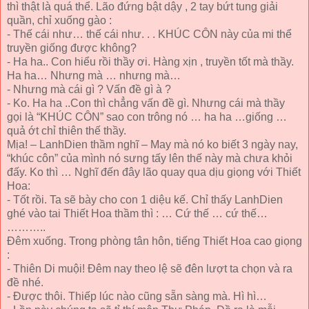
thì thật là quá thể. Lão đứng bật dậy , 2 tay bứt tung giải
quần, chỉ xuống gào :
- Thế cái như… thế cái như. . . KHÚC CÔN này của mi thể
truyền giống được không?
- Ha ha.. Con hiểu rồi thầy ơi. Hàng xịn , truyền tốt mà thầy.
Ha ha… Nhưng mà … nhưng mà…
- Nhưng mà cái gì ? Vấn đề gì à ?
- Ko. Ha ha ..Con thì chẳng vấn đề gì. Nhưng cái mà thầy
gọi là “KHÚC CÔN” sao con trông nó … ha ha …giống …
quả ớt chỉ thiên thế thầy.
Mịa! – LanhDien thầm nghĩ – May mà nó ko biết 3 ngày nay,
“khúc côn” của mình nó sưng tấy lên thế này mà chưa khỏi
đấy. Ko thì … Nghĩ đến đây lão quay qua dịu giọng với Thiết
Hoa:
- Tốt rồi. Ta sẽ bày cho con 1 diệu kế. Chỉ thấy LanhDien
ghé vào tai Thiết Hoa thầm thì : … Cứ thế … cứ thế…
………..
Đêm xuống. Trong phòng tân hôn, tiếng Thiết Hoa cao giọng
:
- Thiên Di muội! Đêm nay theo lệ sẽ đên lượt ta chọn và ra
đề nhé.
- Được thôi. Thiếp lúc nào cũng sẵn sàng mà. Hì hì…