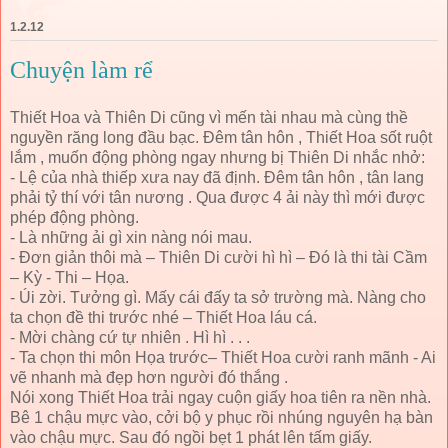
1.2.12
Chuyện làm rể
Thiết Hoa và Thiên Di cũng vì mến tài nhau mà cùng thề
nguyền răng long đầu bạc. Đêm tân hôn , Thiết Hoa sốt ruột
lắm , muốn động phòng ngay nhưng bị Thiên Di nhắc nhở:
- Lệ của nhà thiếp xưa nay đã định. Đêm tân hôn , tân lang
phải tỷ thí với tân nương . Qua được 4 ải này thì mới được
phép động phòng.
- Là những ải gì xin nàng nói mau.
- Đơn giản thôi mà – Thiên Di cười hì hì – Đó là thi tài Cầm
– Kỳ - Thi – Họa.
- Úi zời. Tưởng gì. Mấy cái đấy ta sở trường mà. Nàng cho
ta chọn đề thi trước nhé – Thiết Hoa láu cá.
- Mời chàng cứ tự nhiên . Hì hì . . .
- Ta chọn thi môn Họa trước– Thiết Hoa cười ranh mãnh - Ai
vẽ nhanh mà đẹp hơn người đó thắng .
Nói xong Thiết Hoa trải ngay cuộn giấy hoa tiên ra nền nhà.
Bê 1 chậu mực vào, cởi bộ y phục rồi nhúng nguyên hạ bàn
vào chậu mực. Sau đó ngồi bẹt 1 phát lên tấm giấy.