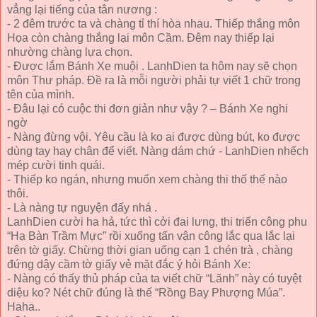
vẳng lại tiếng của tân nương :
- 2 đêm trước ta và chàng tỉ thí hòa nhau. Thiếp thắng môn
Họa còn chàng thắng lại môn Cầm. Đêm nay thiếp lại
nhường chàng lựa chọn.
- Được lắm Bánh Xe muội . LanhDien ta hôm nay sẽ chọn
môn Thư pháp. Đề ra là mỗi người phải tự viết 1 chữ trong
tên của mình.
- Đâu lại có cuộc thi đơn giản như vậy ? – Bánh Xe nghi
ngờ
- Nàng đừng vội. Yêu cầu là ko ai được dùng bút, ko được
dùng tay hay chân để viết. Nàng dám chứ - LanhDien nhếch
mép cười tinh quái.
- Thiếp ko ngán, nhưng muốn xem chàng thi thố thế nào
thôi.
- Là nàng tự nguyện đấy nhá .
LanhDien cười ha hả, tức thì cởi đai lưng, thi triển công phu
“Hạ Bàn Trầm Mực” rồi xuống tấn vận công lắc qua lắc lại
trên tờ giấy. Chừng thời gian uống cạn 1 chén trà , chàng
đứng dậy cầm tờ giấy vẻ mặt đắc ý hỏi Bánh Xe:
- Nàng có thấy thủ pháp của ta viết chữ “Lãnh” này có tuyệt
diệu ko? Nét chữ đúng là thế “Rồng Bay Phượng Múa”.
Haha..