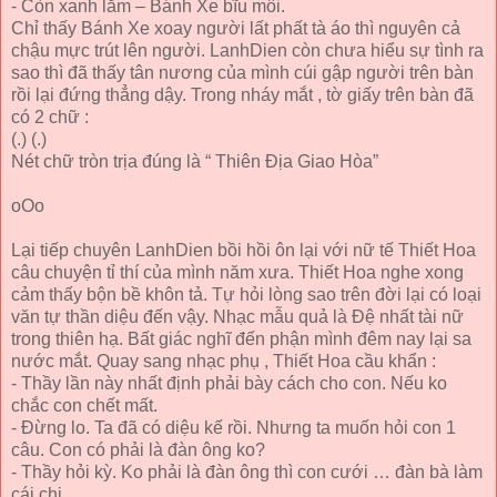
- Còn xanh lắm – Bánh Xe bĩu môi.
Chỉ thấy Bánh Xe xoay người lất phất tà áo thì nguyên cả
chậu mực trút lên người. LanhDien còn chưa hiểu sự tình ra
sao thì đã thấy tân nương của mình cúi gập người trên bàn
rồi lại đứng thẳng dậy. Trong nháy mắt , tờ giấy trên bàn đã
có 2 chữ :
(.) (.)
Nét chữ tròn trịa đúng là “ Thiên Địa Giao Hòa”
oOo
Lại tiếp chuyên LanhDien bồi hồi ôn lại với nữ tế Thiết Hoa
câu chuyện tỉ thí của mình năm xưa. Thiết Hoa nghe xong
cảm thấy bộn bề khôn tả. Tự hỏi lòng sao trên đời lại có loại
văn tự thần diệu đến vậy. Nhạc mẫu quả là Đệ nhất tài nữ
trong thiên hạ. Bất giác nghĩ đến phận mình đêm nay lại sa
nước mắt. Quay sang nhạc phụ , Thiết Hoa cầu khẩn :
- Thầy lần này nhất định phải bày cách cho con. Nếu ko
chắc con chết mất.
- Đừng lo. Ta đã có diệu kế rồi. Nhưng ta muốn hỏi con 1
câu. Con có phải là đàn ông ko?
- Thầy hỏi kỳ. Ko phải là đàn ông thì con cưới … đàn bà làm
cái chi.