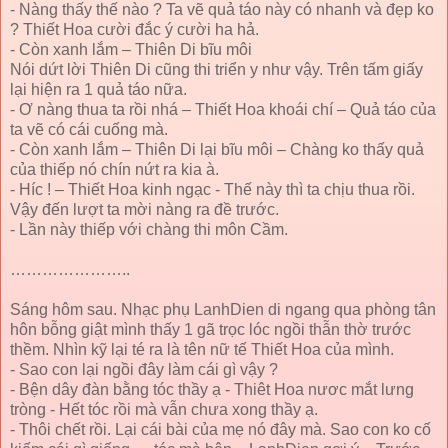
- Nàng thấy thế nào ? Ta vẽ quả táo này có nhanh và đẹp ko
? Thiết Hoa cười đắc ý cười ha hả.
- Còn xanh lắm – Thiên Di bĩu môi
Nói dứt lời Thiên Di cũng thi triển y như vậy. Trên tấm giấy
lại hiện ra 1 quả táo nữa.
- Ơ nàng thua ta rồi nhá – Thiết Hoa khoái chí – Quả táo của
ta vẽ có cái cuống mà.
- Còn xanh lắm – Thiên Di lại bĩu môi – Chàng ko thấy quả
của thiếp nó chín nứt ra kia à.
- Híc ! – Thiết Hoa kinh ngạc - Thế này thì ta chịu thua rồi.
Vậy đến lượt ta mời nàng ra đề trước.
- Lần này thiếp với chàng thi môn Cầm.
…………………..
Sáng hôm sau. Nhạc phụ LanhDien di ngang qua phòng tân
hôn bỗng giật mình thấy 1 gã trọc lóc ngồi thẫn thờ trước
thềm. Nhìn kỹ lại té ra là tên nữ tế Thiết Hoa của mình.
- Sao con lại ngồi đây làm cái gì vậy ?
- Bện dây đàn bằng tóc thầy ạ - Thiêt Hoa nươc mắt lưng
tròng - Hết tóc rồi mà vẫn chưa xong thầy ạ.
- Thôi chết rồi. Lại cái bài của mẹ nó đây mà. Sao con ko cố