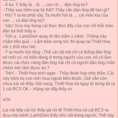
- À ko. Ý thầy là .. là … con có … đàn ông ko?
- Thầy sao hôm nay kỳ thế? Thầy cần đàn ông để làm gì?
- Híc! Ý ta ko phải vậy. Ta muốn hỏi là … cái món kia của
con … có đàn ông ko?
- Sặc! Xưa nay trong cái thực đơn đấy của con chỉ mỗi món
đàn bà thôi thầy ạ .
- Trời ạ - LanhDien quay đi lẩm bẩm 1 mình : Thằng này
chậm tiêu quá. – Lẩm bẩm xong tức thì quay lại Thiết Hoa
nói 1 thôi như hét :
- Ý ta muốn hỏi rằng : Thế cái vật mà chỉ có thằng đàn ông
nó mới có, nó hiện đang ở trong người của con, nó có làm
được cái chức năng đàn ông mà chỉ có người đàn ông chân
chính mới làm được ko ?
- Trời! – Thiết Hoa kinh ngạc - Thầy đoán hay như thần. Cái
này hôm nọ con mới mua ngoài tiệm thuốc. Giờ vẫn còn
chưa xài nè thầy. Nói xong, Thiết Hoa rút ngay từ trong túi ra
1 cái BCS OK – Hàng xịn đấy thầy ơi.
oOo
Lại nói tiếp cái lúc thấy gã nữ tế Thiết Hoa rút cái BCS ra
đưa cho mình. LanhDien thấy như sôi trong người. Thế này