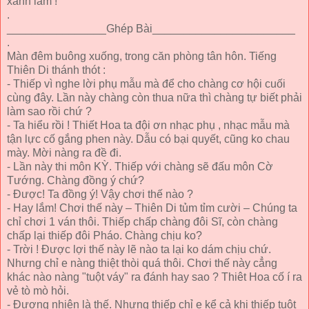
xanh lắm !
.
________________Ghép Bài_______________________
.
Màn đêm buông xuống, trong căn phòng tân hôn. Tiếng
Thiên Di thánh thót :
- Thiếp vì nghe lời phụ mẫu mà để cho chàng cơ hội cuối
cùng đây. Lần này chàng còn thua nữa thì chàng tự biết phải
làm sao rồi chứ ?
- Ta hiểu rồi ! Thiết Hoa ta đội ơn nhạc phụ , nhạc mẫu mà
tận lực cố gắng phen này. Dẫu có bại quyết, cũng ko chau
mày. Mời nàng ra đề đi.
- Lần này thi môn KỲ. Thiếp với chàng sẽ đấu môn Cờ
Tướng. Chàng đồng ý chứ?
- Được! Ta đồng ý! Vậy chơi thế nào ?
- Hay lắm! Chơi thế này – Thiên Di tủm tỉm cười – Chúng ta
chỉ chơi 1 ván thôi. Thiếp chấp chàng đôi Sĩ, còn chàng
chấp lại thiếp đôi Pháo. Chàng chịu ko?
- Trời ! Được lợi thế này lẽ nào ta lại ko dám chịu chứ.
Nhưng chỉ e nàng thiệt thòi quá thôi. Chơi thế này cẳng
khác nào nàng "tuột váy" ra đánh hay sao ? Thiêt Hoa cố í ra
vẻ tò mò hỏi.
- Đương nhiên là thế. Nhưng thiếp chỉ e kể cả khi thiếp tuột