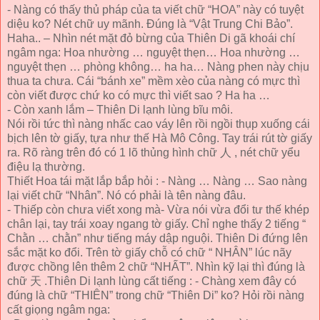
- Nàng có thấy thủ pháp của ta viết chữ “HOA” này có tuyệt
diệu ko? Nét chữ uy mãnh. Đúng là “Vật Trung Chi Bảo”.
Haha.. – Nhìn nét mặt đỏ bừng của Thiên Di gã khoái chí
ngâm nga: Hoa nhường … nguyệt thẹn… Hoa nhường …
nguyệt thẹn … phòng không… ha ha… Nàng phen này chịu
thua ta chưa. Cái “bánh xe” mềm xèo của nàng có mực thì
còn viết được chứ ko có mực thì viết sao ? Ha ha …
- Còn xanh lắm – Thiên Di lạnh lùng bĩu môi.
Nói rồi tức thì nàng nhấc cao váy lên rồi ngồi thụp xuống cái
bịch lên tờ giấy, tựa như thế Hà Mô Công. Tay trái rút tờ giấy
ra. Rõ ràng trên đó có 1 lõ thủng hình chữ 人 , nét chữ yểu
điệu lạ thường.
Thiết Hoa tái mặt lắp bắp hỏi : - Nàng … Nàng … Sao nàng
lại viết chữ “Nhân”. Nó có phải là tên nàng đâu.
- Thiếp còn chưa viết xong mà- Vừa nói vừa đổi tư thế khép
chân lại, tay trái xoay ngang tờ giấy. Chỉ nghe thấy 2 tiếng “
Chằn … chằn” như tiếng máy dập nguội. Thiên Di đứng lên
sắc mặt ko đổi. Trên tờ giấy chỗ có chữ “ NHÂN” lúc nãy
được chồng lên thêm 2 chữ “NHẤT”. Nhìn kỹ lại thì đúng là
chữ 天 .Thiên Di lạnh lùng cất tiếng : - Chàng xem đây có
đúng là chữ “THIÊN” trong chữ “Thiên Di” ko? Hỏi rồi nàng
cất giọng ngâm nga: