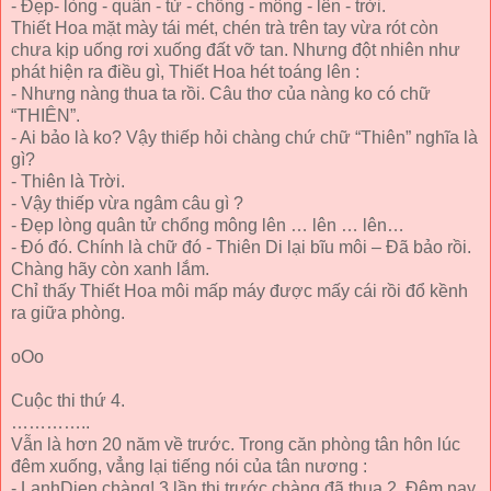
- Đẹp- lòng - quân - tử - chổng - mông - lên - trời.
Thiết Hoa mặt mày tái mét, chén trà trên tay vừa rót còn
chưa kịp uống rơi xuống đất vỡ tan. Nhưng đột nhiên như
phát hiện ra điều gì, Thiết Hoa hét toáng lên :
- Nhưng nàng thua ta rồi. Câu thơ của nàng ko có chữ
“THIÊN”.
- Ai bảo là ko? Vậy thiếp hỏi chàng chứ chữ “Thiên” nghĩa là
gì?
- Thiên là Trời.
- Vậy thiếp vừa ngâm câu gì ?
- Đẹp lòng quân tử chổng mông lên … lên … lên…
- Đó đó. Chính là chữ đó - Thiên Di lại bĩu môi – Đã bảo rồi.
Chàng hãy còn xanh lắm.
Chỉ thấy Thiết Hoa môi mấp máy được mấy cái rồi đổ kềnh
ra giữa phòng.
oOo
Cuộc thi thứ 4.
…………..
Vẫn là hơn 20 năm về trước. Trong căn phòng tân hôn lúc
đêm xuống, vẳng lại tiếng nói của tân nương :
- LanhDien chàng! 3 lần thi trước chàng đã thua 2. Đêm nay