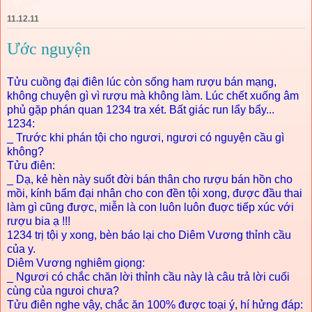
11.12.11
Ước nguyện
Tửu cuồng đại điên lúc còn sống ham rượu bán mạng,
không chuyện gì vì rượu mà không làm. Lúc chết xuống âm
phủ gặp phán quan 1234 tra xét. Bất giác run lẩy bẩy...
1234:
_ Trước khi phán tội cho ngươi, ngươi có nguyện cầu gì
không?
Tửu điên:
_ Dạ, kẻ hèn này suốt đời bán thân cho rượu bán hồn cho
mồi, kính bẩm đại nhân cho con đền tội xong, được đầu thai
làm gì cũng được, miễn là con luôn luôn đuợc tiếp xúc với
rượu bia ạ !!!
1234 trị tội y xong, bèn báo lại cho Diêm Vương thỉnh cầu
của y.
Diêm Vương nghiêm giọng:
_ Ngươi có chắc chăn lời thỉnh cầu này là câu trả lời cuối
cùng của ngưoi chưa?
Tửu điên nghe vậy, chắc ăn 100% được toại ý, hí hửng đáp: