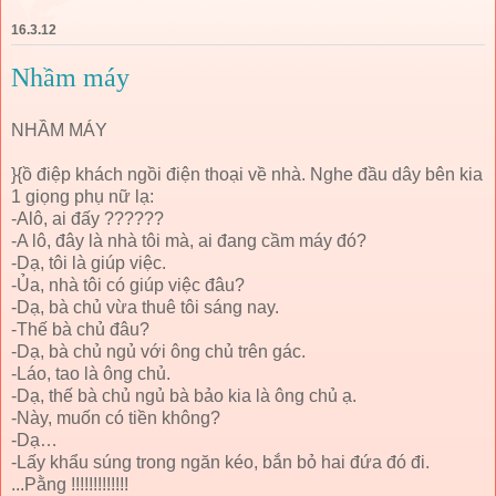
16.3.12
Nhầm máy
NHẦM MÁY
}{ồ điệp khách ngồi điện thoại về nhà. Nghe đầu dây bên kia
1 giọng phụ nữ lạ:
-Alô, ai đấy ??????
-A lô, đây là nhà tôi mà, ai đang cầm máy đó?
-Dạ, tôi là giúp việc.
-Ủa, nhà tôi có giúp việc đâu?
-Dạ, bà chủ vừa thuê tôi sáng nay.
-Thế bà chủ đâu?
-Dạ, bà chủ ngủ với ông chủ trên gác.
-Láo, tao là ông chủ.
-Dạ, thế bà chủ ngủ bà bảo kia là ông chủ ạ.
-Này, muốn có tiền không?
-Dạ…
-Lấy khẩu súng trong ngăn kéo, bắn bỏ hai đứa đó đi.
...Pằng !!!!!!!!!!!!!