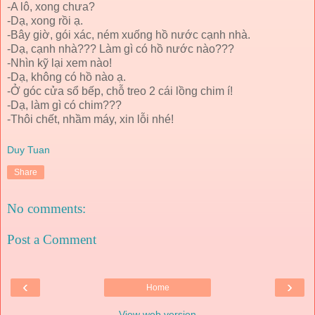
-A lô, xong chưa?
-Dạ, xong rồi ạ.
-Bây giờ, gói xác, ném xuống hồ nước cạnh nhà.
-Dạ, cạnh nhà??? Làm gì có hồ nước nào???
-Nhìn kỹ lại xem nào!
-Dạ, không có hồ nào ạ.
-Ở góc cửa sổ bếp, chỗ treo 2 cái lồng chim í!
-Dạ, làm gì có chim???
-Thôi chết, nhầm máy, xin lỗi nhé!
Duy Tuan
Share
No comments:
Post a Comment
‹
›
Home
View web version