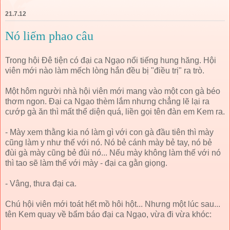
21.7.12
Nó liếm phao câu
Trong hội Đê tiện có đại ca Ngạo nổi tiếng hung hăng. Hội
viên mới nào làm mếch lòng hắn đều bị "điều trị" ra trò.
Một hôm người nhà hội viên mới mang vào một con gà béo
thơm ngon. Đại ca Ngạo thèm lắm nhưng chẳng lẽ lại ra
cướp gà ăn thì mất thể diện quá, liền gọi tên đàn em Kem ra.
- Mày xem thằng kia nó làm gì với con gà đầu tiên thì mày
cũng làm y như thế với nó. Nó bẻ cánh mày bẻ tay, nó bẻ
đùi gà mày cũng bẻ đùi nó... Nếu mày không làm thế với nó
thì tao sẽ làm thế với mày - đại ca gằn giọng.
- Vâng, thưa đại ca.
Chú hội viên mới toát hết mồ hôi hột... Nhưng một lúc sau...
tên Kem quay về bẩm báo đại ca Ngạo, vừa đi vừa khóc: