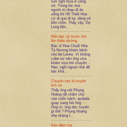
Giờ nghỉ trưa ở công
sở. Trong lúc mọi
người rủ nhau đi ăn
uống thì Hồ Thiết Hoa
cứ đi qua đi lại, dáng vẻ
bồn chồn. Thấy vậy, Dự
Long liền...
Đến bác sỹ trước khi
lên thiên đường
Bác sĩ Hoa Chuối Hỏa
Tà Nương khám bệnh
cho bé Lenne. Vì không
cobe sợ nên ông vừa
khám vừa hỏi chuyện. -
Nào, ngồi ngoan nhé để
bác khá...
Chuyện sex là truyện
lịch sử
Thấy ông nội Phụng
Hoàng rất chăm chú
vào cuốn sách, aydada
quay sang hỏi ông : -
Ông ơi, ông đọc truyện
gì thế ? Phụng Hoàng
nhẹ nhàng t...
Kèn đám ma