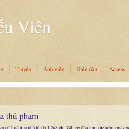
ếu Viên
ên
Truyện
Ảnh viện
Diễn đàn
Access
a thủ phạm
Ẩm có 1 gã trọc phú tên là 1t2u3a4n. Gã này đấu tranh tư tưởng mấy 