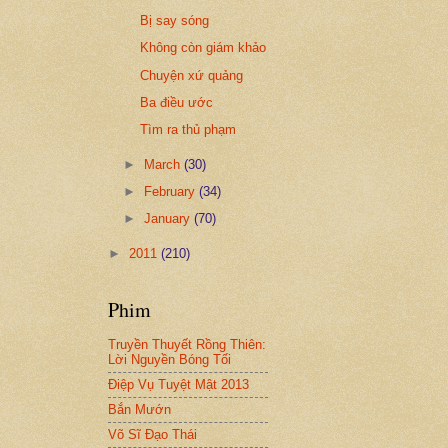
Bị say sóng
Không còn giám khảo
Chuyện xứ quảng
Ba điều ước
Tìm ra thủ phạm
►
March
(30)
►
February
(34)
►
January
(70)
►
2011
(210)
Phim
Truyền Thuyết Rồng Thiên:
Lời Nguyền Bóng Tối
Điệp Vụ Tuyệt Mật 2013
Bắn Mướn
Võ Sĩ Đạo Thái