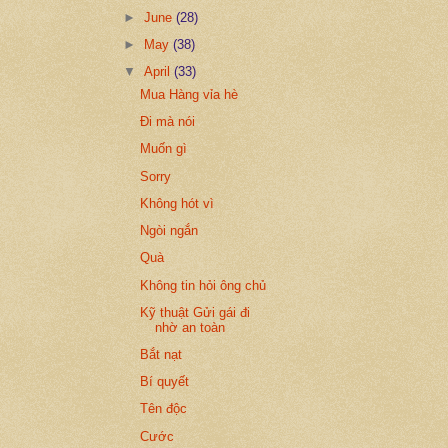
►
June
(28)
►
May
(38)
▼
April
(33)
Mua Hàng vỉa hè
Đi mà nói
Muốn gì
Sorry
Không hót vì
Ngòi ngắn
Quà
Không tin hỏi ông chủ
Kỹ thuật Gửi gái đi
nhờ an toàn
Bắt nạt
Bí quyết
Tên độc
Cước