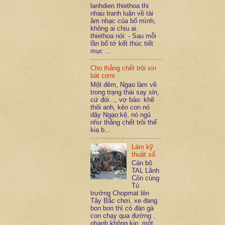
lanhdien thiethoa thi
nhau tranh luận về tài
âm nhạc của bố mình,
không ai chịu ai.
thiethoa nói: - Sau mỗi
lần bố tớ kết thúc tiết
mục ...
Cho thằng chết trôi xin
bát cơm
Một đêm, Ngạo làm về
trong trạng thái say xỉn,
cứ đòi..., vợ bảo: khẽ
thôi anh, kẻo con nó
dậy Ngạo:kệ, nó ngủ
như thằng chết trôi thế
kia b...
Làm kỹ
thuật số
Cán bộ
TAL Lãnh
Côn cùng
Tù
trưởng Chopmat lên
Tây Bắc chơi, xe đang
bon bon thì có đàn gà
con chạy qua đường ,
phanh không kịp, một