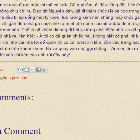
n ra mua được một cái mũ có lưỡi. Gã quý lắm, đi đâu cũng đội. Lúc ăn
ông chịu cởi ra. Dạo tết Nguyên đán, gã đi thăm chúc tết bà con trong
hà đều bị ép uống một tý rượu, tửu lượng kém nên chẳng mấy chốc gã
c về, gần đến nhà gã chợt nhớ ra mình để quên cái mũ ở đâu đó mà lạ
ở nhà nào. Thế là gã khệnh khạng đi hỏi lại từng nhà. Đến nhà kia gã 
ủ nhà ra, liền hỏi : - À tôi có để quên chiếc mũ, không biết có phải nhà
 chỉ nhớ cái nhà tôi để quên thì có cái toilet xịn lắm, bồn cầu tráng bạc
h tròn tròn khum khum. Bà vợ quay vào nhà gọi chồng: - Anh ơi, tìm ra
ái vào cái kèn của anh rồi đây này!
an
yện người say
omments:
 a Comment