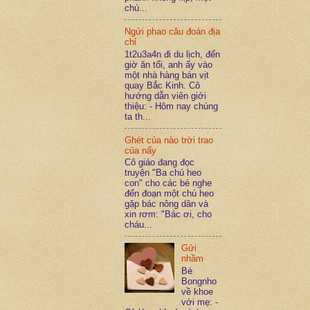
chú...
Ngửi phao câu đoán địa
chỉ
1t2u3a4n đi du lịch, đến
giờ ăn tối, anh ấy vào
một nhà hàng bán vịt
quay Bắc Kinh. Cô
hướng dẫn viên giới
thiệu: - Hôm nay chúng
ta th...
Ghét của nào trời trao
của nấy
Cô giáo đang đọc
truyện "Ba chú heo
con" cho các bé nghe
đến đoạn một chú heo
gặp bác nông dân và
xin rơm: "Bác ơi, cho
cháu...
Gửi
nhầm
Bé
Bongnho
về khoe
với mẹ: -