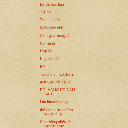
Đề thi hóc búa
Trả nợ
Thích ăn cỏ
Giống hệt chó
Cảm giác trọng tài
Có mang
Hợp lý
Phụ nữ giỏi
Hớ
Tôi cho em 10 điểm
mất việc hết cả lũ
RỒI HAI MƯƠI NĂM
SAU
Lâu lâu mắng vợ
thế đàn dương cầm
là đàn gì ạ
Cho thằng chết trôi
xin bát cơm