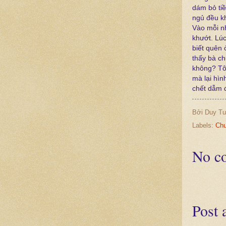
dám bỏ tiề
ngủ đều kh
Vào mỗi n
khướt. Lú
biết quên 
thấy bà ch
không? Tôi
mà lại hìn
chết dẫm đ
Bởi
Duy Tu
Labels:
Chu
No c
Post