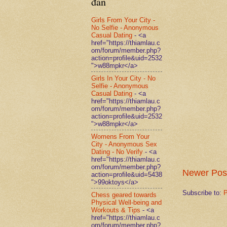
đàn
Girls From Your City -
No Selfie - Anonymous
Casual Dating
- <a
href="https://thiamlau.c
om/forum/member.php?
action=profile&uid=2532
">w88mpkr</a>
Girls In Your City - No
Selfie - Anonymous
Casual Dating
- <a
href="https://thiamlau.c
om/forum/member.php?
action=profile&uid=2532
">w88mpkr</a>
Womens From Your
City - Anonymous Sex
Dating - No Verify
- <a
href="https://thiamlau.c
om/forum/member.php?
Newer Pos
action=profile&uid=5438
">99oktoys</a>
Subscribe to:
P
Chess geared towards
Physical Well-being and
Workouts & Tips
- <a
href="https://thiamlau.c
om/forum/member.php?