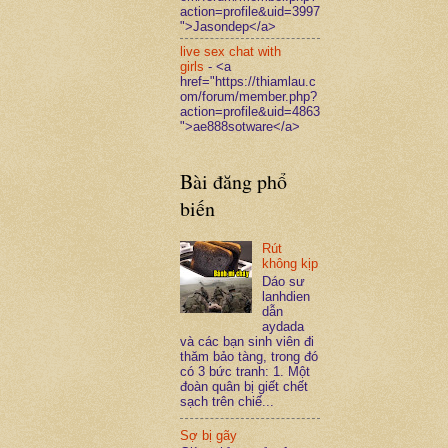
action=profile&uid=3997
">Jasondep</a>
live sex chat with
girls
- <a
href="https://thiamlau.c
om/forum/member.php?
action=profile&uid=4863
">ae888sotware</a>
Bài đăng phổ
biến
Rút
không kịp
Dáo sư
lanhdien
dẫn
aydada
và các bạn sinh viên đi
thăm bảo tàng, trong đó
có 3 bức tranh: 1. Một
đoàn quân bị giết chết
sạch trên chiế...
Sợ bị gãy