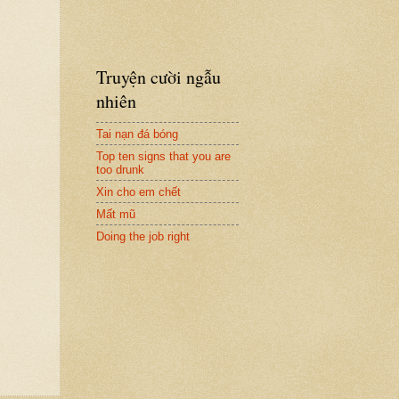
Truyện cười ngẫu
nhiên
Tai nạn đá bóng
Top ten signs that you are
too drunk
Xin cho em chết
Mất mũ
Doing the job right