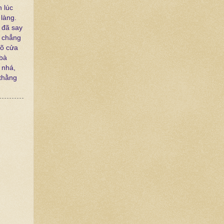
 lúc
 làng.
 đã say
i chẳng
gõ cửa
 bà
 nhá,
 thằng