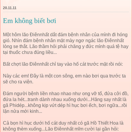
20.11.11
Em không biết bơi
Một hôm lão Điênnhất dắt đám bệnh nhân của mình đi hóng
gió. Nhìn đám bệnh nhân mặt mày ngơ ngác lão Điênnhất
lòng se thắt. Lão thầm hỏi phải chăng y đức mình quá tệ hay
tại thuốc chưa đúng liều...
Bất chợt lão Điênnhất chỉ tay vào hố cát trước mặt rồi nói:
Này các em! Đây là một con sông, em nào bơi qua trước ta
sẽ cho ra viện.
Đám người bệnh liền nhao nhao như ong vỡ tổ, đứa cởi đồ,
đứa la hét...tranh dành nhau xuống dưới...Hăng say nhất là
gã Phidép...không kịp vứt dép hì hục bơi ếch, bơi ngữa...rồi
lặn nửa mới kinh...
Cả bọn hì hục dưới hố cát duy nhất có gã Hồ Thiết Hoa là
không thèm xuống...Lão Điênnhất mĩm cười lại gần hỏi: