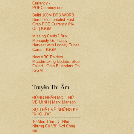
Currency -
POECurrency.com
Build 100M DPS WORB
Bomb Elementalist Fast -
Grab POE Currency 8%
Off | IGGM
Missing Cards? Buy
Monopoly Go Happy
Harvest with Looney Tunes
Cards - IGGM
New ARC Raiders
Matchmaking Update: Stop
Failed - Grab Blueprints On
IGGM
Truyện Thi Ẩm
ĐỪNG NHẬN MỌI THỨ
VỀ MÌNH | Mark Manson
SỰ THẬT VỀ NHỮNG KẺ
"KHÓ ƯA"
10 Mẹo Tâm Lý "Nhỏ
Nhưng Có Võ" Nơi Công
Sở