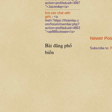
action=profile&uid=3997
">Jasondep</a>
live sex chat with
girls
- <a
href="https://thiamlau.c
om/forum/member.php?
action=profile&uid=4863
">ae888sotware</a>
Newer Pos
Bài đăng phổ
Subscribe to:
P
biến