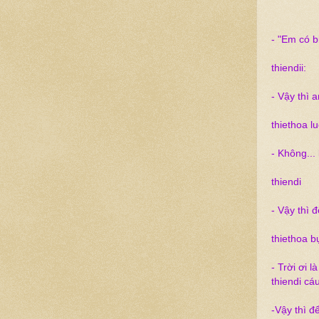
- "Em có b
thiendii:
- Vậy thì 
thiethoa l
- Không... 
thiendi
- Vậy thì đ
thiethoa b
- Trời ơi l
thiendi cáu
-Vậy thì để