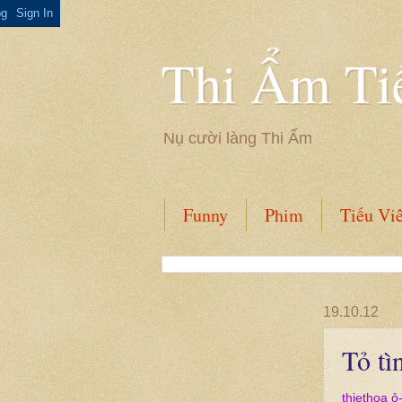
Thi Ẩm Ti
Nụ cười làng Thi Ẩm
Funny
Phim
Tiếu Vi
19.10.12
Tỏ tì
thiethoa ỏ-