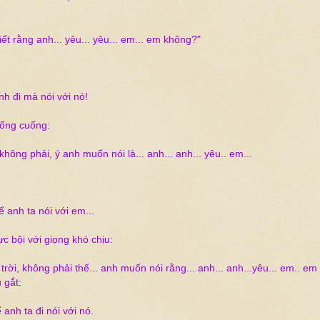
iết rằng anh... yêu... yêu... em... em không?"
anh đi mà nói với nó!
uống cuống:
không phải, ý anh muốn nói là... anh... anh... yêu.. em...
ể anh ta nói với em...
ực bội với giọng khó chịu:
à trời, không phải thế... anh muốn nói rằng... anh... anh...yêu... em.. em
 gắt:
 anh ta đi nói với nó.