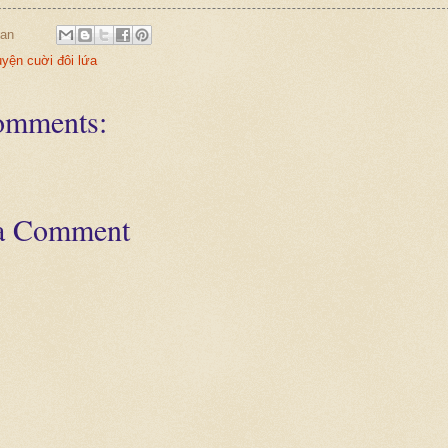
an
yện cuời đôi lứa
omments:
 a Comment