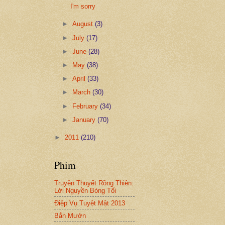
I'm sorry
►
August
(3)
►
July
(17)
►
June
(28)
►
May
(38)
►
April
(33)
►
March
(30)
►
February
(34)
►
January
(70)
►
2011
(210)
Phim
Truyền Thuyết Rồng Thiên:
Lời Nguyền Bóng Tối
Điệp Vụ Tuyệt Mật 2013
Bắn Mướn