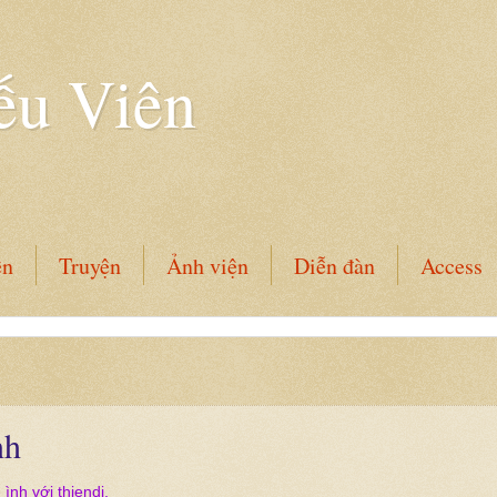
ếu Viên
ên
Truyện
Ảnh viện
Diễn đàn
Access
nh
 ình với thiendi,