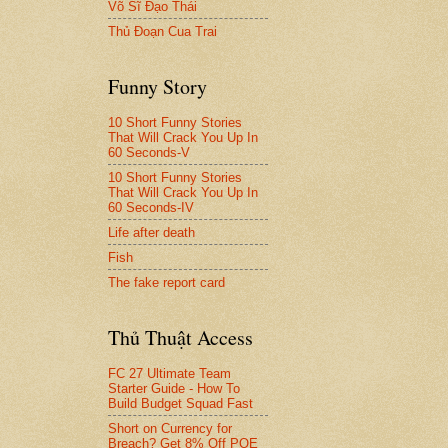
Võ Sĩ Đạo Thái
Thủ Đoạn Cua Trai
Funny Story
10 Short Funny Stories
That Will Crack You Up In
60 Seconds-V
10 Short Funny Stories
That Will Crack You Up In
60 Seconds-IV
Life after death
Fish
The fake report card
Thủ Thuật Access
FC 27 Ultimate Team
Starter Guide - How To
Build Budget Squad Fast
Short on Currency for
Breach? Get 8% Off POE