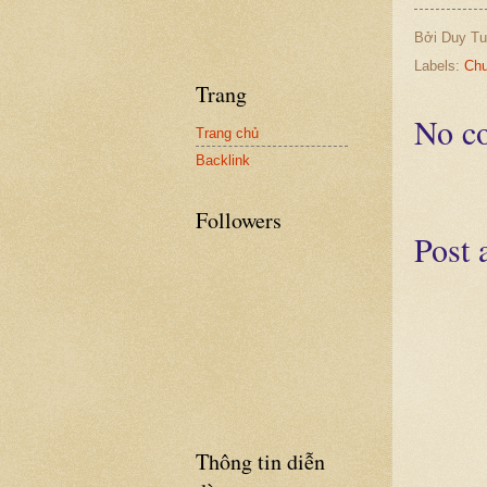
Bởi
Duy Tu
Labels:
Chu
Trang
No c
Trang chủ
Backlink
Followers
Post
Thông tin diễn