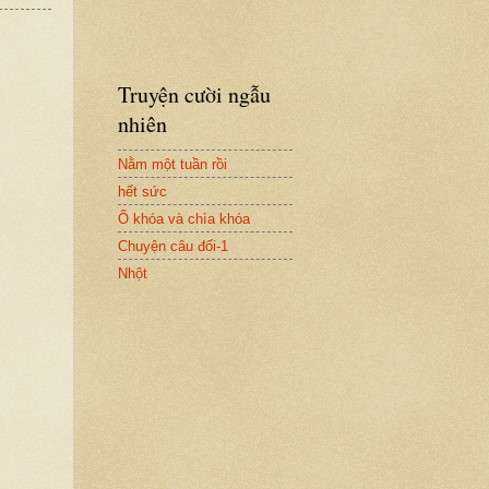
Truyện cười ngẫu
nhiên
Nằm một tuần rồi
hết sức
Ổ khóa và chìa khóa
Chuyện câu đối-1
Nhột