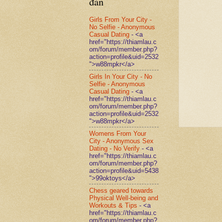
đàn
Girls From Your City -
No Selfie - Anonymous
Casual Dating
- <a
href="https://thiamlau.c
om/forum/member.php?
action=profile&uid=2532
">w88mpkr</a>
Girls In Your City - No
Selfie - Anonymous
Casual Dating
- <a
href="https://thiamlau.c
om/forum/member.php?
action=profile&uid=2532
">w88mpkr</a>
Womens From Your
City - Anonymous Sex
Dating - No Verify
- <a
href="https://thiamlau.c
om/forum/member.php?
action=profile&uid=5438
">99oktoys</a>
Chess geared towards
Physical Well-being and
Workouts & Tips
- <a
href="https://thiamlau.c
om/forum/member.php?